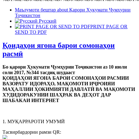
Маълумоти бештар
about Қарори Ҳукумати Ҷумҳурии
Тоҷикистон
Русский
PRINT PAGE OR
SEND TO PDF
Қоидаҳои ягона барои сомонаҳои
расмӣ
Бо қарори Ҳукумати Ҷумҳурии Тоҷикистон аз 10 июли
соли 2017, №344 тасдиқ шудааст
ҚОИДАҲОИ ЯГОНА БАРОИ СОМОНАҲОИ РАСМИИ
ВАЗОРАТУ ИДОРАҲО, МАҚОМОТИ ИҶРОИЯИ
МАҲАЛЛИИ ҲОКИМИЯТИ ДАВЛАТӢ ВА МАҚОМОТИ
ХУДИДОРАКУНИИ ШАҲРАК ВА ДЕҲОТ ДАР
ШАБАКАИ ИНТЕРНЕТ
1. МУҚАРРАРОТИ УМУМӢ
Тасвирбардории рамзи QR: