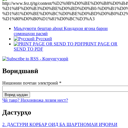
Маълумоти бештар
about Қоидаҳои ягона барои
сомонаҳои расмӣ
Русский
PRINT PAGE OR
SEND TO PDF
Воридшавӣ
Нишонии почтаи электронӣ
*
Чӣ тавр? Ниҳонвожа лозим нест?
Дастурҳо
2. ДАСТУРИ КОРБАР ОИД БА ШАРТНОМАИ ИҶОРАИ