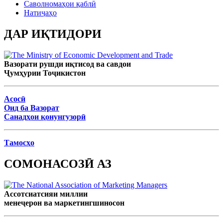
Саволномаҳои қаблӣ
Натиҷаҳо
ДАР ИҚТИДОРИ
Вазорати рушди иқтисод ва савдои
Ҷумҳурии Тоҷикистон
Асосӣ
Оид ба Вазорат
Санадҳои қонунгузорӣ
Тамосҳо
СОМОНАСОЗӢ АЗ
Ассотсиатсияи миллии
менеҷерон ва маркетингшиносон