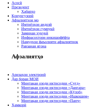
Асосӣ
Президент
Хабарҳо
Қонунгузорӣ
Афзалиятҳои мо
Имтиёзҳои андозӣ
Имтиёзҳои гумрукӣ
Заминаи ҳуқуқӣ
Инфрасохтори инкишофёфта
Намудҳои фаъолияти афзалиятнок
Равзанаи ягона
Афзалиятҳо
Аризаҳои электронӣ
Дар бораи МОИ
Минтақаи озоди иқтисодии «Суғд»
Минтақаи озоди иқтисодии «Данғара»
Минтақаи озоди иқтисодии «Кӯлоб»
Минтақаи озоди иқтисодии «Ишкошим»
Минтақаи озоди иқтисодии «Панҷ»
Ҳамкорӣ