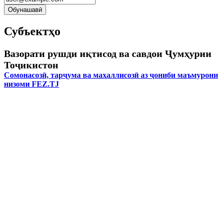
Субъектҳо
Вазорати рушди иқтисод ва савдои Ҷумҳурии
Тоҷикистон
Сомонасозӣ, тарҷума ва маҳаллисозӣ аз ҷониби маъмурони
низоми FEZ.TJ