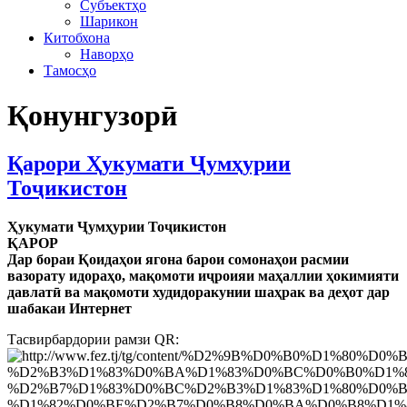
Субъектҳо
Шарикон
Китобхона
Наворҳо
Тамосҳо
Қонунгузорӣ
Қарори Ҳукумати Ҷумҳурии
Тоҷикистон
Ҳукумати Ҷумҳурии Тоҷикистон
ҚАРОР
Дар бораи Қоидаҳои ягона барои сомонаҳои расмии
вазорату идораҳо, мақомоти иҷроияи маҳаллии ҳокимияти
давлатӣ ва мақомоти худидоракунии шаҳрак ва деҳот дар
шабакаи Интернет
Тасвирбардории рамзи QR: