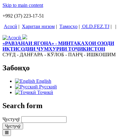
Skip to main content
+992 (37) 223-17-51
Асосӣ
|
Харитаи низом
|
Тамосҳо
|
OLD.FEZ.TJ
|
|
«РАВЗАНАИ ЯГОНА» - МИНТАҚАҲОИ ОЗОДИ
ИҚТИСОДИИ ҶУМҲУРИИ ТОҶИКИСТОН
СУҒД - ДАНҒАРА - КӮЛОБ - ПАНҶ - ИШКОШИМ
Забонҳо
English
Русский
Тоҷикӣ
Search form
Ҷустуҷӯ