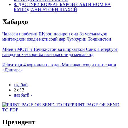
8. ДАСТУРИ КОРБАР БАРОИ САБТИ НОМ ВА
КУШОДАНИ УТОҚИ ШАХСӢ
Хабарҳо
Ҷаласаи навбатии Шӯрои нозирон оид ба масъалаҳои
минтақаҳои озоди иқтисодӣ дар Ҷумҳурии Тоҷикистон
Миёни МОИ-и Тоҷикистон ва ширкатҳои Санк-Петербург
санадҳои ҳамкорӣ ба имзо расонида мешаванд
Ифтитоҳи 4 корхонаи нав дар Минтақаи озоди иқтисодии
«Данғара»
‹ қаблӣ
2 of 3
навбатӣ ›
PRINT PAGE OR SEND
TO PDF
Президент