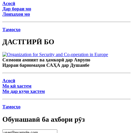
Асосӣ
Дар бораи мо
Лоиҳаҳои мо
Тамосҳо
ДАСТГИРӢ БО
Созмони амният ва ҳамкорӣ дар Аврупо
Идораи барномаҳои САҲА дар Душанбе
Асосӣ
Мо кӣ ҳастем
Мо дар куҷо ҳастем
Тамосҳо
Обунашавӣ ба ахбори рӯз