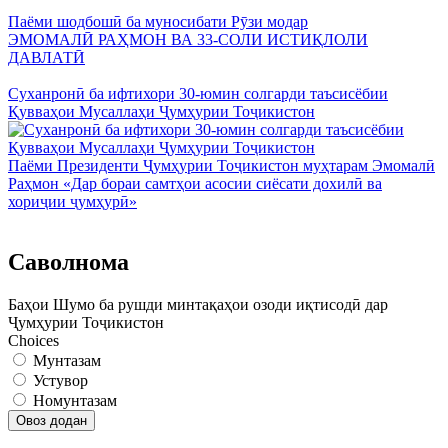
Паёми шодбошӣ ба муносибати Рӯзи модар
ЭМОМАЛӢ РАҲМОН ВА 33-СОЛИ ИСТИҚЛОЛИ
ДАВЛАТӢ
Суханронӣ ба ифтихори 30-юмин солгарди таъсисёбии
Қувваҳои Мусаллаҳи Ҷумҳурии Тоҷикистон
Паёми Президенти Ҷумҳурии Тоҷикистон муҳтарам Эмомалӣ
Раҳмон «Дар бораи самтҳои асосии сиёсати дохилӣ ва
хориҷии ҷумҳурӣ»
Саволнома
Баҳои Шумо ба рушди минтақаҳои озоди иқтисодӣ дар
Ҷумҳурии Тоҷикистон
Choices
Мунтазам
Устувор
Номунтазам