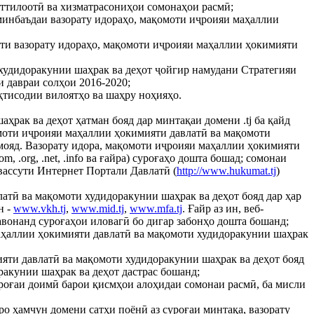
 иттилоотӣ ва хизматрасониҳои сомонаҳои расмӣ;
 минбаъдаи вазорату идораҳо, мақомоти иҷроияи маҳаллии
ти вазорату идораҳо, мақомоти иҷроияи маҳаллии ҳокимияти
 худидоракунии шаҳрак ва деҳот ҷойгир намудани Стратегияи
 давраи солҳои 2016-2020;
қтисодии вилоятҳо ва шаҳру ноҳияҳо.
рак ва деҳот ҳатман бояд дар минтақаи домени .tj ба қайд
омоти иҷроияи маҳаллии ҳокимияти давлатӣ ва мақомоти
амояд. Вазорату идора, мақомоти иҷроияи маҳаллии ҳокимияти
 .org, .net, .info ва ғайра) суроғаҳо дошта бошад; сомонаи
вассути Интернет Портали Давлатӣ (
http://www.hukumat.tj
)
латӣ ва мақомоти худидоракунии шаҳрак ва деҳот бояд дар ҳар
н -
www.vkh.tj
,
www.mid.tj
,
www.mfa.tj
. Ғайр аз ин, веб-
вонанд суроғаҳои иловагӣ бо дигар забонҳо дошта бошанд;
маҳаллии ҳокимияти давлатӣ ва мақомоти худидоракунии шаҳрак
ияти давлатӣ ва мақомоти худидоракунии шаҳрак ва деҳот бояд
акунии шаҳрак ва деҳот дастрас бошанд;
уроғаи доимӣ барои қисмҳои алоҳидаи сомонаи расмӣ, ба мисли
о ҳамчун домени сатҳи поёнӣ аз суроғаи минтақа, вазорату