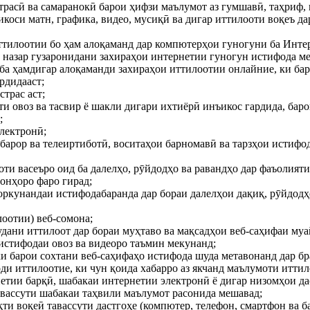
страсӣ ва самаранокӣ барои ҳифзи маълумот аз гумшавӣ, таҳриф,
ъикоси матн, графика, видео, мусиқӣ ва дигар иттилооти воқеъ 
 иттилоотии бо ҳам алоқаманд дар компютерҳои гуногуни ба Инте
 аз назар гузаронидани захираҳои интернетии гуногун истифода м
и ба ҳамдигар алоқаманди захираҳои иттилоотии онлайние, ки б
рдидааст;
страс аст;
абти овоз ва тасвир ё шакли дигари ихтиёрӣ инъикос гардида, ба
;
лектронӣ;
барор ва телеиртиботӣ, воситаҳои барномавӣ ва тарзҳои истифод
моти васеъро оид ба далелҳо, рӯйдодҳо ва равандҳо дар фаъолият
 онҳоро фаро гирад;
рдоркунандаи истифодабаранда дар бораи далелҳои дақиқ, рӯйдодҳ
лоотии) веб-сомона;
удани иттилоот дар бораи муҳтаво ва мақсадҳои веб-саҳифаи му
истифодаи овоз ва видеоро таъмин мекунанд;
ки барои сохтани веб-саҳифаҳо истифода шуда метавонанд дар бр
ди иттилоотие, ки чун қоида хабарро аз якчанд маълумоти иттил
рнетии барқӣ, шабакаи интернетии электронӣ ё дигар низомҳои д
тавассути шабакаи таҳвили маълумот расонида мешавад;
вақти воқеӣ тавассути дастгоҳе (компютер, телефон, смартфон ва