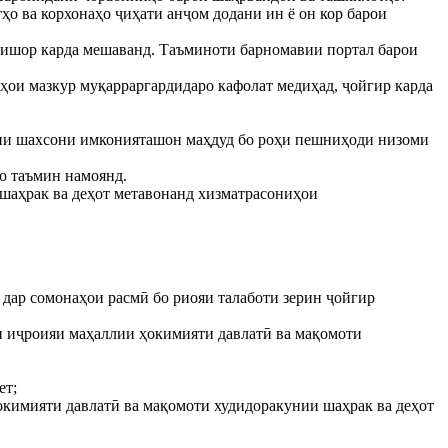
ҳо ва корхонаҳо ҷиҳати анҷом додани ин ё он кор барои
интишор карда мешаванд. Таъминоти барномавии портал барои
ҳои мазкур муқарраргардидаро кафолат медиҳад, ҷойгир карда
расии шахсони имконияташон маҳдуд бо роҳи пешниҳоди низоми
ҳо таъмин намоянд.
 шаҳрак ва деҳот метавонанд хизматрасониҳои
 дар сомонаҳои расмӣ бо риояи талаботи зерин ҷойгир
ти иҷроияи маҳаллии ҳокимияти давлатӣ ва мақомоти
ет;
окимияти давлатӣ ва мақомоти худидоракунии шаҳрак ва деҳот