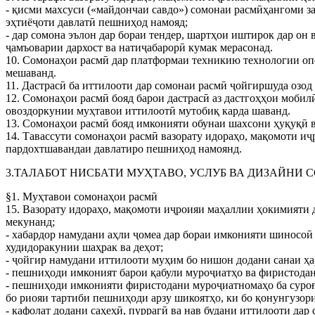
- қисми махсуси («майдончаи савдо») сомонаи расмӣҳангоми за
эҳтиёҷоти давлатӣ пешниҳод намояд;
- дар сомона эълон дар бораи тендер, шартҳои иштирок дар он
ҷамъоварии дархост ва натиҷабарорӣ кумак мерасонад.
10. Сомонаҳои расмӣ дар платформаи техникию технологии опе
мешаванд.
11. Дастрасӣ ба иттилооти дар сомонаи расмӣ ҷойгиршуда озод
12. Сомонаҳои расмӣ бояд барои дастрасӣ аз дастгоҳҳои моби
овоздоркунии муҳтавои иттилоотӣ мутобиқ карда шаванд.
13. Сомонаҳои расмӣ бояд имконияти обунаи шахсони ҳуқуқӣ в
14. Тавассути сомонаҳои расмӣ вазорату идораҳо, мақомоти и
пардохтшавандаи давлатиро пешниҳод намоянд.
3.ТАЛАБОТ НИСБАТИ МУҲТАВО, УСЛУБ ВА ДИЗАЙНИ
§1. Муҳтавои сомонаҳои расмӣ
15. Вазорату идораҳо, мақомоти иҷроияи маҳаллии ҳокимияти 
мекунанд;
- хабардор намудани аҳли ҷомеа дар бораи имконияти шиносоӣ
худидоракунии шаҳрак ва деҳот;
- ҷойгир намудани иттилооти муҳим бо нишон додани санаи ҳар
- пешниҳоди имконият барои қабули муроҷиатҳо ва фиристодан
- пешниҳоди имконияти фиристодани муроҷиатномаҳо ба суроғ
бо риояи тартиби пешниҳоди арзу шикоятҳо, ки бо қонунгузор
- кафолат додани саҳеҳӣ, пуррагӣ ва нав будани иттилооти дар