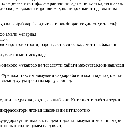
 бо барнома ё истифодабарандаи дигар пешниҳод карда шавад;
 идораҳо, мақомоти иҷроияи маҳаллии ҳокимияти давлатӣ ва
о ва ғайра) дар фарқият аз таркиби дастгоҳии онҳо тавсиф
ҳо амалӣ мегардад;
ҳҳо;
ардохтҳои электронӣ, барои дастрасӣ ба хадамоти шабакавии
ълумот таъмин мекунад;
омонаҳоро муқаррар ва тавассути ҳайати махсусгардонидашудаи
. Фреймҳо тақсим намудани саҳваро ба қисмҳои мустақиле, ки
якчанд ҳуҷҷатро аз назар гузаронад.
унии шаҳрак ва деҳот дар шабакаи Интернет талаботи зерин
н инфрасохтори ягонаи шабакавии иттилоотию
 худидоракунии шаҳрак ва деҳот дохил намудани механизмҳои
оию иқтисодии ҷомеа ва давлат;