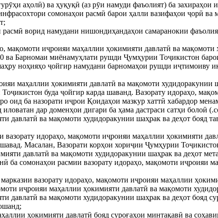
гурӯҳи аҳолӣ) ва ҳуқуқӣ (аз рӯи намуди фаъолият) ба захираҳои
и инфрасохтори сомонаҳои расмӣ барои ҳалли вазифаҳои ҷорӣ ва
т;
наи расмӣ ворид намудани нишондиҳандаҳои самаранокии фаъолия
аҳо, мақомоти иҷроияи маҳаллии ҳокимияти давлатӣ ва мақомоти
0 ва Барномаи миёнамуҳлати рушди Ҷумҳурии Тоҷикистон барои
 шаҳру ноҳияҳо ҷойгир намудани барномаҳои рушди иҷтимоиву и
оияи маҳаллии ҳокимияти давлатӣ ва мақомоти худидоракунии шаҳ
и Тоҷикистон буда ҷойгир карда шаванд. Вазорату идораҳо, мақ
рро оид ба назорати иҷрои Қоидаҳои мазкур хаттӣ хабардор мен
ловатан дар доменҳои дигари ба ҳама дастраси сатҳи болоӣ (.com,
ти давлатӣ ва мақомоти худидоракунии шаҳрак ва деҳот бояд та
аи вазорату идораҳо, мақомоти иҷроияи маҳаллии ҳокимияти дав
да шавад. Масалан, Вазорати корҳои хориҷии Ҷумҳурии Тоҷикисто
мияти давлатӣ ва мақомоти худидоракунии шаҳрак ва деҳот мета
ёнӣ ба сомонаҳои расмии вазорату идораҳо, мақомоти иҷроияи 
и марказии вазорату идораҳо, мақомоти иҷроияи маҳаллии ҳоким
омоти иҷроияи маҳаллии ҳокимияти давлатӣ ва мақомоти худидор
яти давлатӣ ва мақомоти худидоракунии шаҳрак ва деҳот бояд с
ошанд;
ҳаллии ҳокимияти давлатӣ бояд суроғаҳои минтақавӣ ва соҳавир