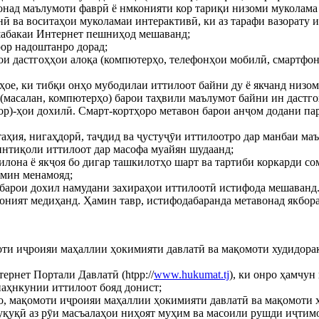
вонад маълумоти фаврӣ ё нмконияти кор тариқи низоми муколама
нӣ ва воситаҳои муколамаи интерактивӣ, ки аз тарафи вазорату
шабакаи Интернет пешниҳод мешаванд;
рор надоштанро дорад;
и дастгоҳҳои алоқа (компютерҳо, телефонҳои мобилӣ, смартфонҳ
ҳое, ки тибқи онҳо мубодилаи иттилоот байни ду ё якчанд низом
ҳ (масалан, компютерҳо) барои таҳвили маълумот байни ин дастго
ссор)-ҳои дохилӣ. Смарт-кортҳоро метавон барои анҷом додани п
аҳия, нигаҳдорӣ, таҷдид ва ҷустуҷӯи иттилоотро дар манбаи ма
интиқоли иттилоот дар масофа муайян шудаанд;
илона ё якҷоя бо дигар ташкилотҳо шарт ва тартиби коркарди с
ъмин менамояд;
ӣ барои дохил намудани захираҳои иттилоотӣ истифода мешаванд
оният медиҳанд. Ҳамин тавр, истифодабаранда метавонад якбора 
оти иҷроияи маҳаллии ҳокимияти давлатӣ ва мақомоти худидорак
ернет Портали Давлатӣ (htpp://
www.hukumat.tj
), ки онро ҳамчу
аҳнкунии иттилоот бояд донист;
ҳо, мақомоти иҷроияи маҳаллии ҳокимияти давлатӣ ва мақомоти
уқуқӣ аз рӯи масъалаҳои ниҳоят муҳим ва масоили рушди иҷтим