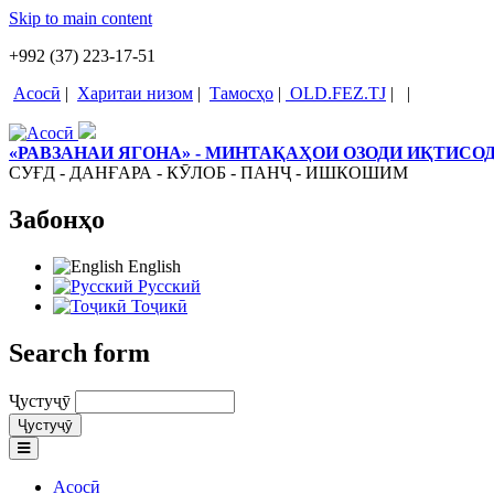
Skip to main content
+992 (37) 223-17-51
Асосӣ
|
Харитаи низом
|
Тамосҳо
|
OLD.FEZ.TJ
|
|
«РАВЗАНАИ ЯГОНА» - МИНТАҚАҲОИ ОЗОДИ ИҚТИС
СУҒД - ДАНҒАРА - КӮЛОБ - ПАНҶ - ИШКОШИМ
Забонҳо
English
Русский
Тоҷикӣ
Search form
Ҷустуҷӯ
Асосӣ