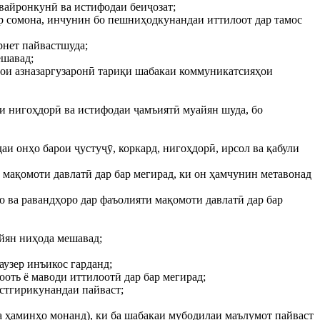
 вайронкунӣ ва истифодаи беиҷозат;
дар сомона, инчунин бо пешниҳодкунандаи иттилоот дар тамос
рнет пайвастшуда;
ешавад;
арои азназаргузаронӣ тариқи шабакаи коммуникатсияҳои
рои нигоҳдорӣ ва истифодаи ҷамъиятӣ муайян шуда, бо
аи онҳо барои ҷустуҷӯ, коркард, нигоҳдорӣ, ирсол ва қабули
и мақомоти давлатӣ дар бар мегирад, ки он ҳамчунин метавонад
о ва равандҳоро дар фаъолияти мақомоти давлатӣ дар бар
айян ниҳода мешавад;
аузер инъикос гарданд;
ооть ё маводи иттилоотӣ дар бар мегирад;
астгирикунандаи пайваст;
 ба ҳаминҳо монанд), ки ба шабакаи мубодилаи маълумот пайваст