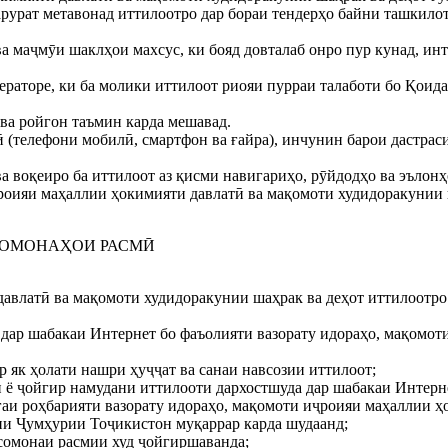
рурат метавонад иттилоотро дар бораи тендерҳо байни ташкилот
 ва маҷмӯи шаклҳои махсус, ки бояд довталаб онро пур кунад, 
раторе, ки ба молики иттилоот риояи пурраи талаботи бо Қоида
 ва ройгон таъмин карда мешавад.
лӣ (телефони мобилӣ, смартфон ва ғайра), инчунин барои даст
а воқеиро ба иттилоот аз қисми навигариҳо, рӯйдодҳо ва эълон
ҷроияи маҳаллии ҳокимияти давлатӣ ва мақомоти худидоракунии
 СОМОНАҲОИ РАСМӢ
давлатӣ ва мақомоти худидоракунии шаҳрак ва деҳот иттилоотро
 дар шабакаи Интернет бо фаъолияти вазорату идораҳо, мақомо
 як ҳолати нашри ҳуҷҷат ва санаи навсозии иттилоот;
 ё ҷойгир намудани иттилооти дархостшуда дар шабакаи Интерн
аи роҳбарияти вазорату идораҳо, мақомоти иҷроияи маҳаллии ҳ
ии Ҷумҳурии Тоҷикистон муқаррар карда шудаанд;
 сомонаи расмии худ ҷойгиршаванда;