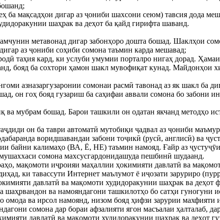
бошанд;
еҳ ба мақсадҳои дигар аз ҷониби шахсони сеюм) тавсия дода ме
дидоракунии шаҳрак ва деҳот ба қайд гирифта шаванд.
, ҳамчунин метавонад дигар забонҳоро дошта бошад. Шаклҳои сом
дигар аз ҷониби соҳиби сомона таъмин карда мешавад;
одӣ таҳия кард, ки услуби умумии порталро нигаҳ дорад. Ҳамаи
нд, бояд ба сохтори ҳамон шакл мувофиқат кунад. Майдонҳои х
ангоми азназаргузаронии сомонаи расмӣ тавонад аз як шакл ба д
ад, он гоҳ бояд гузариш ба саҳифаи аввали сомона бо забони ин
қ ва мубрам бошад. Барои ташкили он одатан якчанд методҳо ис
таҷдиди он ба таври автоматӣ мутобиқи ҷадвал аз ҷониби маъму
дабаранда воридшавандаи забони тоҷикӣ (русӣ, англисӣ) ва ҷус
ии байни калимаҳо (ВА, Ё, НЕ) таъмин намояд. Ғайр аз ҷустуҷӯ
и мушаххаси сомона махсусгардонидашуда пешбинӣ шудаанд.
раҳо, мақомоти иҷроияи маҳаллии ҳокимияти давлатӣ ва мақомо
иҳад, ки тавассути Интернет маълумот ё иҷозати заруриро (пурр
ҳокимияти давлатӣ ва мақомоти худидоракунии шаҳрак ва деҳот
ба шаҳрвандон ва намояндагони ташкилотҳо бо сатҳи гуногуни и
ро омода ва ирсол намоянд, низом бояд ҳифзи зарурии махфият
агони сомона дар бораи афзалияти ягон масъалаи ҳалталаб, дар
окимияти давлатӣ ва мақомоти худидоракунии шаҳрак ва деҳот г