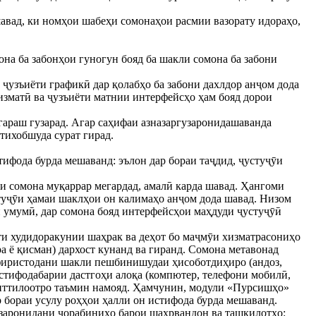
шавад, ки номҳои шабеҳи сомонаҳои расмии вазорату идораҳо,
она ба забонҳои гуногун бояд ба шакли сомона ба забони
 ҷузъиёти графикӣ дар қолабҳо ба забони дахлдор анҷом дода
изматӣ ва ҷузъиёти матнии интерфейсҳо ҳам бояд дорои
игараш гузарад. Агар саҳифаи азназаргузаронидашаванда
тихобшуда сурат гирад.
тифода бурда мешаванд: эълон дар бораи таҷдид, ҷустуҷӯи
ри сомона муқаррар мегардад, амалӣ карда шавад. Ҳангоми
туҷӯи ҳамаи шаклҳои он калимаҳо анҷом дода шавад. Низом
и умумӣ, дар сомона бояд интерфейсҳои маҳдуди ҷустуҷӯӣ
ти худидоракунии шаҳрак ва деҳот бо маҷмӯи хизматрасониҳо
а ё қисман) дархост кунанд ва гиранд. Сомона метавонад
 фиристодани шакли пешбинишудаи ҳисоботдиҳиро (андоз,
стифодабарии дастгоҳи алоқа (компютер, телефони мобилӣ,
и иттилоотро таъмин намояд. Ҳамчунин, модули «Пурсишҳо»
 бораи усулу роҳҳои ҳалли он истифода бурда мешаванд.
узаронидани чорабиниҳо барои шаҳрвандон ва ташкилотҳо: