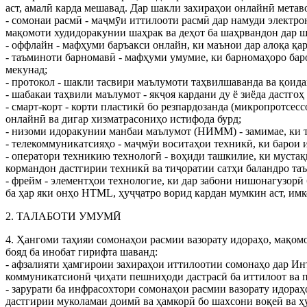
аст, амалӣ карда мешавад. Дар шакли захираҳои онлайнӣ мета
- сомонаи расмӣ - маҷмӯи иттилооти расмӣ дар намуди электро
мақомоти худидоракунии шаҳрак ва деҳот ба шаҳрвандон дар 
- оффлайн - мафҳуми баръакси онлайн, ки маънои дар алоқа қа
- таъминоти барномавӣ - мафҳуми умумие, ки барномаҳоро баро
мекунад;
- протокол - шакли тасвири маълумоти таҳвилшаванда ва қоида
- шабакаи таҳвили маълумот - якҷоя кардани ду ё зиёда дастго
- смарт-корт - корти пластикӣ бо резпардозанда (микропротсе
онлайнӣ ва дигар хизматрасониҳо истифода бурд;
- низоми идоракунии манбаи маълумот (НИММ) - замимае, ки т
- телекоммуникатсияҳо - маҷмӯи воситаҳои техникӣ, ки барои 
- оператори техникию технологӣ - воҳиди ташкилие, ки мустақ
кормандон дастгирии техникӣ ва тиҷоратии сатҳи баландро та
- фрейм - элементҳои технологие, ки дар забони нишонагузор
ба ҳар яки онҳо НТМL, ҳуҷҷатро ворид кардан мумкин аст, имк
2. ТАЛАБОТИ УМУМӢ
4. Ҳангоми таҳияи сомонаҳои расмии вазорату идораҳо, мақом
бояд ба инобат гирифта шаванд:
- афзалияти ҳамгироии захираҳои иттилоотии сомонаҳо дар Инт
коммуникатсионӣ ҷиҳати пешниҳоди дастрасӣ ба иттилоот ва п
- зарурати ба инфрасохтори сомонаҳои расмии вазорату идора
дастгирии муколамаи доимӣ ва ҳамкорӣ бо шахсони воқеӣ ва ҳ