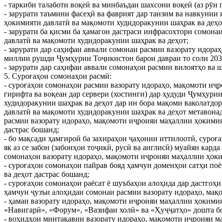
- таркиби талаботи воқеӣ ва минбаъдаи шахсони воқеӣ (аз рӯи 
- зарурати таъмини фасеҳӣ ва фаврият дар танзим ва навкуни
ҳокимияти давлатӣ ва мақомоти худидоракунии шаҳрак ва деҳо
- зарурати ба қисми ба ҳамагон дастраси инфрасохтори сомо
давлатӣ ва мақомоти худидоракунии шаҳрак ва деҳот;
- зарурати дар саҳифаи аввали сомонаи расмии вазорату идор
миллии рушди Ҷумҳурии Тоҷикистон барои давраи то соли 203
- зарурати дар саҳифаи аввали сомонаҳои расмии вилоятҳо ва
5. Суроғаҳои сомонаҳои расмӣ:
- суроғаҳои сомонаҳои расмии вазорату идораҳо, мақомоти иҷр
гирифта ва воқеан дар сервери (хостинги) дар ҳудуди Ҷумҳури
худидоракунии шаҳрак ва деҳот дар ин бора мақоми ваколатдо
давлатӣ ва мақомоти худидоракунии шаҳрак ва деҳот метавонад и
расмии вазорату идораҳо, мақомоти иҷроияи маҳаллии ҳокимия
дастрас бошанд;
- бо мақсади ҳамгироӣ ба захираҳои ҷаҳонии иттилоотӣ, суроғ
як аз се забон (забонҳои тоҷикӣ, русӣ ва англисӣ) муайян кар
сомонаҳои вазорату идораҳо, мақомоти иҷроияи маҳаллии ҳоки
- суроғаҳои сомонаҳои пайрав бояд ҳамчун доменҳои сатҳи по
ва деҳот дастрас бошанд;
- суроғаҳои сомонаҳои раёсат ё шуъбаҳои алоҳида дар дастгоҳ
ҳамчун ҷузъи алоҳидаи сомонаи расмии вазорату идораҳо, мақ
- ҳамаи вазорату идораҳо, мақомоти иҷроияи маҳаллии ҳокими
«Навигарӣ», «Форум», «Вазифаи холӣ» ва «Ҳуҷҷатҳо» дошта б
- воҳидҳои минтақавии вазорату идораҳо, мақомоти иҷроияи ма