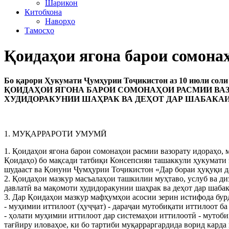
Шарикон
Китобхона
Наворҳо
Тамосҳо
Қоидаҳои ягона барои сомона
Бо қарори Ҳукумати Ҷумҳурии Тоҷикистон аз 10 июли соли 
ҚОИДАҲОИ ЯГОНА БАРОИ СОМОНАҲОИ РАСМИИ ВА
ХУДИДОРАКУНИИ ШАҲРАК ВА ДЕҲОТ ДАР ШАБАКА
1. МУҚАРРАРОТИ УМУМӢ
1. Қоидаҳои ягона барои сомонаҳои расмии вазорату идораҳо,
Қоидаҳо) бо мақсади татбиқи Консепсияи ташаккули ҳукумати 
шудааст ва Қонуни Ҷумҳурии Тоҷикистон «Дар бораи ҳуқуқи да
2. Қоидаҳои мазкур масъалаҳои ташкилии муҳтаво, услуб ва 
давлатӣ ва мақомоти худидоракунии шаҳрак ва деҳот дар шабак
3. Дар Қоидаҳои мазкур мафҳумҳои асосии зерин истифода бур
- муҳимии иттилоот (ҳуҷҷат) - дараҷаи мутобиқати иттилоот ба 
- ҳолати муҳимии иттилоот дар системаҳои иттилоотӣ - мутоби
тағйиру иловаҳое, ки бо тартиби муқарраргардида ворид карда