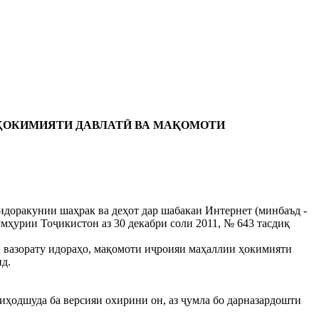
 ҲОКИМИЯТИ ДАВЛАТӢ ВА МАҚОМОТИ
идоракунии шаҳрак ва деҳот дар шабакаи Интернет (минбаъд -
мҳурии Тоҷикистон аз 30 декабри соли 2011, № 643 тасдиқ
и вазорату идораҳо, мақомоти иҷроияи маҳаллии ҳокимияти
нд.
иҳодшуда ба версияи охирини он, аз ҷумла бо дарназардошти