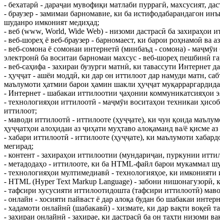
- бехатарӣ - дараҷаи мувофиқи матлаби пуррагӣ, махсусият, да
- браузер - замимаи барномавие, ки ба истифодабарандагон ин
шуданро имконият медиҳад;
- веб (www, World, Wide Web) - низоми дастрасӣ ба захираҳои
- веб-шореҳ ё веб-браузер - барномаест, ки барои роҳнамоӣ ва
- веб-сомона ё сомонаи интернетӣ (минбаъд - сомона) - маҷмӯ
электронӣ ба воситаи барномаи махсус - веб-шореҳ пешбинӣ га
- веб-саҳифа - захираи бузурги матнӣ, ки тавассути Интернет да
- ҳуҷҷат - ашёи моддӣ, ки дар он иттилоот дар намуди матн, с
маълумоти ҳатмии барои ҳамин шакли ҳуҷҷат муқарраргардида
- Интернет - шабакаи иттилоотии ҷаҳонии коммуникатсияҳои э
- технологияҳои иттилоотӣ - маҷмӯи воситаҳои техникаи ҳисоб
иттилоот;
- маводи иттилоотӣ - иттилооте (ҳуҷҷате), ки чун қоида маълу
ҳуҷҷатҳои алоҳидаи аз ҷиҳати муҳтаво алоқаманд ва/ё қисме аз
- хабари иттилоотӣ - иттилооте (ҳуҷҷате), ки маълумоти хаба
мегирад;
- контент - захираҳои иттилоотии (мундариҷаи, пуркунии итти
- метадодаҳо - иттилооте, ки ба НТМL-файл барои мукаммал ш
- технологияҳои мултимедиавӣ - технологияҳое, ки имконияти 
- НТМL (Нуреr Техt Маrkup Language) - забони нишонагузорӣ, 
- тафсири хусусияти иттилоотидошта (тафсири иттилоотӣ) маво
- онлайн - хосияти пайваст ё дар алоқа будан бо шабакаи инте
- хадамоти онлайнӣ (шабакавӣ) - хизмате, ки дар вақти воқеӣ 
- захираи онлайнӣ - захирае, ки дастрасӣ ба он таҳти низоми 