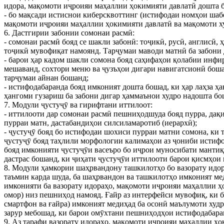
идора, мақомоти иҷроияи маҳаллии ҳокимияти давлатӣ дошта 
- бо мақсади истиснои киберсквоттинг (истифодаи номҳои шаб
мақомоти иҷроияи маҳаллии ҳокимияти давлатӣ ва мақомоти ху
6. Дастгирии забонии сомонаи расмӣ:
- сомонаи расмӣ бояд се шакли забонӣ: тоҷикӣ, русӣ, англисӣ
тоҷикӣ мувофиқат намоянд. Тарҷумаи маводи матнӣ ба забони 
- барои ҳар кадом шакли сомона бояд саҳифаҳои қолабии инфир
мешаванд, сохтори меню ва ҷузъҳои дигари навигатсионӣ боша
тарҷумаи айнан бошанд;
- истифодабаранда бояд имконият дошта бошад, ки ҳар лаҳза ҳ
ҳангоми гузариш ба забони дигар ҳаммаънои худро надошта бош
7. Модули ҷустуҷӯ ва гирифтани иттилоот:
- иттилооти дар сомонаи расмӣ пешниҳодшуда бояд пурра, дақи
пурраи матн, дастабандиҳои силсиламаротиб (иерархӣ);
- ҷустуҷӯ бояд бо истифодаи шохиси пурраи матни сомона, ки 
ҷустуҷӯ бояд таҳлили морфологии калимаҳои аз ҷониби истифо
бояд имконияти ҷустуҷӯи васеъро бо иҷрои муносибати мантиқ
дастрас бошанд, ки ҷиҳати ҷустуҷӯи иттилооти барои қисмҳо
8. Модули ҳамкории шаҳрвандону ташкилотҳо бо вазорату идо
таъмин карда шуда, ба шаҳрвандон ва ташкилотҳо имконият мед
имконияти ба вазорату идораҳо, мақомоти иҷроияи маҳаллии 
омор) низ пешниҳод намояд. Ғайр аз интерфейси мувофиқ, ки 
смартфон ва ғайра) имконият медиҳад ба осонӣ маълумоти худ
зарур мебошад, ки барои омӯхтани пешниҳодҳои истифодабаранд
9. Аз тарафи вазорату идораҳо, мақомоти иҷроияи маҳаллии ҳ