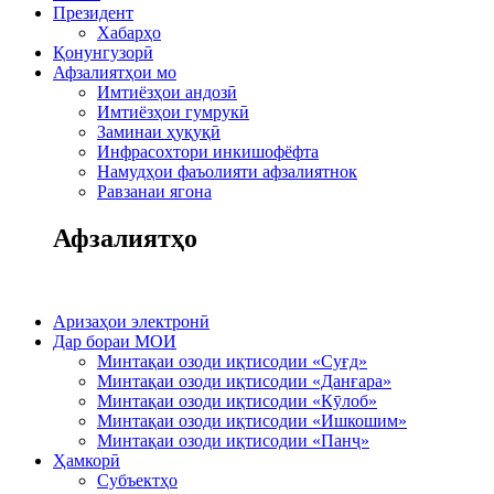
Президент
Хабарҳо
Қонунгузорӣ
Афзалиятҳои мо
Имтиёзҳои андозӣ
Имтиёзҳои гумрукӣ
Заминаи ҳуқуқӣ
Инфрасохтори инкишофёфта
Намудҳои фаъолияти афзалиятнок
Равзанаи ягона
Афзалиятҳо
Аризаҳои электронӣ
Дар бораи МОИ
Минтақаи озоди иқтисодии «Суғд»
Минтақаи озоди иқтисодии «Данғара»
Минтақаи озоди иқтисодии «Кӯлоб»
Минтақаи озоди иқтисодии «Ишкошим»
Минтақаи озоди иқтисодии «Панҷ»
Ҳамкорӣ
Субъектҳо