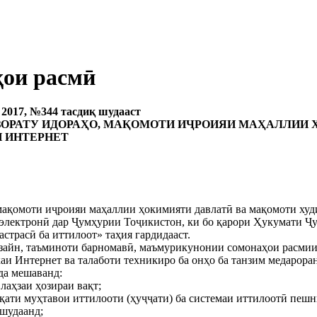
ҳои расмӣ
2017, №344 тасдиқ шудааст
ЗОРАТУ ИДОРАҲО, МАҚОМОТИ ИҶРОИЯИ МАҲАЛЛИИ
И ИНТЕРНЕТ
 мақомоти иҷроияи маҳаллии ҳокимияти давлатӣ ва мақомоти худ
электронӣ дар Ҷумҳурии Тоҷикистон, ки бо қарори Ҳукумати Ҷу
страсӣ ба иттилоот» таҳия гардидааст.
дизайн, таъминоти барномавӣ, маъмурикунонии сомонаҳои расми
аи Интернет ва талаботи техникиро ба онҳо ба танзим медарора
да мешаванд:
лаҳзаи ҳозираи вақт;
қати муҳтавои иттилооти (ҳуҷҷати) ба системаи иттилоотӣ пешн
 шудаанд;