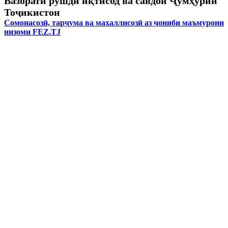
Вазорати рушди иқтисод ва савдои Ҷумҳурии
Тоҷикистон
Сомонасозӣ, тарҷума ва маҳаллисозӣ аз ҷониби маъмурони
низоми FEZ.TJ