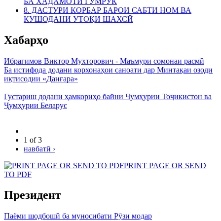
БА ХАДАМОТИ ГУМРУК
8. ДАСТУРИ КОРБАР БАРОИ САБТИ НОМ ВА
КУШОДАНИ УТОҚИ ШАХСӢ
Хабарҳо
Ибрагимов Виктор Мухторович - Маъмури сомонаи расмӣ
Ба истифода додани корхонаҳои саноати дар Минтақаи озоди
иқтисодии «Данғара»
Густариш додани ҳамкориҳо байни Ҷумҳурии Тоҷикистон ва
Ҷумҳурии Беларус
1 of 3
навбатӣ ›
PRINT PAGE OR SEND
TO PDF
Президент
Паёми шодбошӣ ба муносибати Рӯзи модар