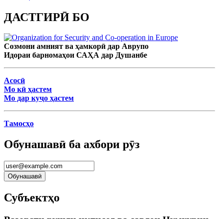
ДАСТГИРӢ БО
Созмони амният ва ҳамкорӣ дар Аврупо
Идораи барномаҳои САҲА дар Душанбе
Асосӣ
Мо кӣ ҳастем
Мо дар куҷо ҳастем
Тамосҳо
Обунашавӣ ба ахбори рӯз
Субъектҳо