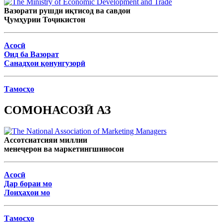
Вазорати рушди иқтисод ва савдои
Ҷумҳурии Тоҷикистон
Асосӣ
Оид ба Вазорат
Санадҳои қонунгузорӣ
Тамосҳо
СОМОНАСОЗӢ АЗ
Ассотсиатсияи миллии
менеҷерон ва маркетингшиносон
Асосӣ
Дар бораи мо
Лоиҳаҳои мо
Тамосҳо