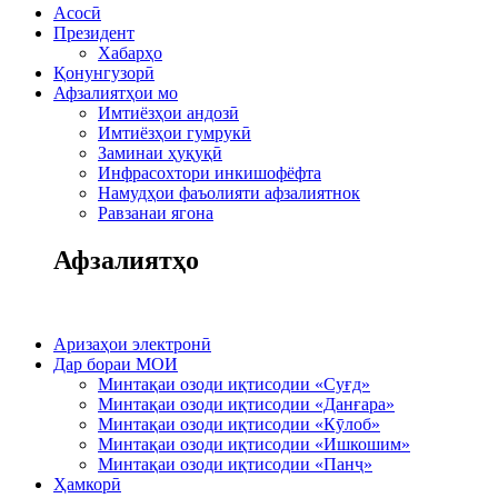
Асосӣ
Президент
Хабарҳо
Қонунгузорӣ
Афзалиятҳои мо
Имтиёзҳои андозӣ
Имтиёзҳои гумрукӣ
Заминаи ҳуқуқӣ
Инфрасохтори инкишофёфта
Намудҳои фаъолияти афзалиятнок
Равзанаи ягона
Афзалиятҳо
Аризаҳои электронӣ
Дар бораи МОИ
Минтақаи озоди иқтисодии «Суғд»
Минтақаи озоди иқтисодии «Данғара»
Минтақаи озоди иқтисодии «Кӯлоб»
Минтақаи озоди иқтисодии «Ишкошим»
Минтақаи озоди иқтисодии «Панҷ»
Ҳамкорӣ