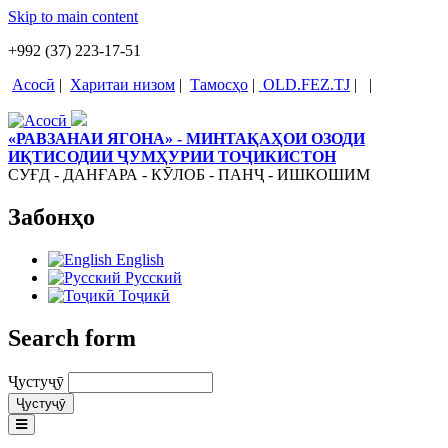
Skip to main content
+992 (37) 223-17-51
Асосӣ
|
Харитаи низом
|
Тамосҳо
|
OLD.FEZ.TJ
|
|
«РАВЗАНАИ ЯГОНА» - МИНТАҚАҲОИ ОЗОДИ
ИҚТИСОДИИ ҶУМҲУРИИ ТОҶИКИСТОН
СУҒД - ДАНҒАРА - КӮЛОБ - ПАНҶ - ИШКОШИМ
Забонҳо
English
Русский
Тоҷикӣ
Search form
Ҷустуҷӯ