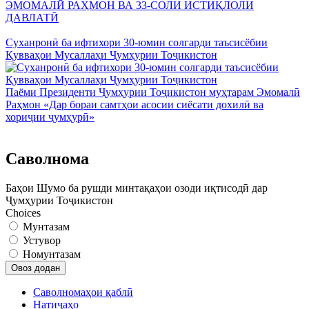
ЭМОМАЛӢ РАҲМОН ВА 33-СОЛИ ИСТИҚЛОЛИ
ДАВЛАТӢ
Суханронӣ ба ифтихори 30-юмин солгарди таъсисёбии
Қувваҳои Мусаллаҳи Ҷумҳурии Тоҷикистон
Паёми Президенти Ҷумҳурии Тоҷикистон муҳтарам Эмомалӣ
Раҳмон «Дар бораи самтҳои асосии сиёсати дохилӣ ва
хориҷии ҷумҳурӣ»
Саволнома
Баҳои Шумо ба рушди минтақаҳои озоди иқтисодӣ дар
Ҷумҳурии Тоҷикистон
Choices
Мунтазам
Устувор
Номунтазам
Саволномаҳои қаблӣ
Натиҷаҳо