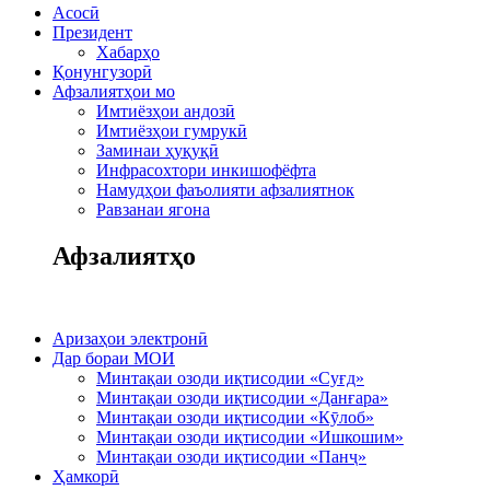
Асосӣ
Президент
Хабарҳо
Қонунгузорӣ
Афзалиятҳои мо
Имтиёзҳои андозӣ
Имтиёзҳои гумрукӣ
Заминаи ҳуқуқӣ
Инфрасохтори инкишофёфта
Намудҳои фаъолияти афзалиятнок
Равзанаи ягона
Афзалиятҳо
Аризаҳои электронӣ
Дар бораи МОИ
Минтақаи озоди иқтисодии «Суғд»
Минтақаи озоди иқтисодии «Данғара»
Минтақаи озоди иқтисодии «Кӯлоб»
Минтақаи озоди иқтисодии «Ишкошим»
Минтақаи озоди иқтисодии «Панҷ»
Ҳамкорӣ