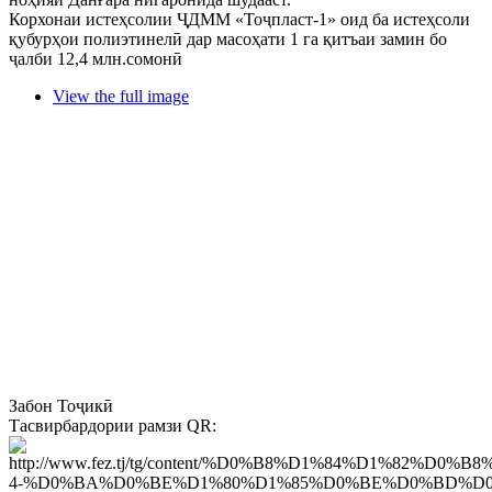
Корхонаи истеҳсолии ҶДММ «Тоҷпласт-1» оид ба истеҳсоли
қубурҳои полиэтинелӣ дар масоҳати 1 га қитъаи замин бо
ҷалби 12,4 млн.сомонӣ
View the full image
Забон
Тоҷикӣ
Тасвирбардории рамзи QR: