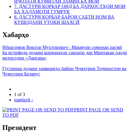
ИҶОЗАТИ КУМИТАИ ЗАМИН БА МОИ
7. ДАСТУРИ КОРБАР ОИД БА ДАРХОСТҲОИ МОИ
БА ХАДАМОТИ ГУМРУК
8. ДАСТУРИ КОРБАР БАРОИ САБТИ НОМ ВА
КУШОДАНИ УТОҚИ ШАХСӢ
Хабарҳо
Ибрагимов Виктор Мухторович - Маъмури сомонаи расмӣ
Ба истифода додани корхонаҳои саноати дар Минтақаи озоди
иқтисодии «Данғара»
Густариш додани ҳамкориҳо байни Ҷумҳурии Тоҷикистон ва
Ҷумҳурии Беларус
1 of 3
навбатӣ ›
PRINT PAGE OR SEND
TO PDF
Президент