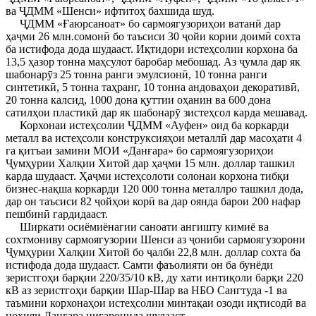
ва ҶДММ «Шенси» ифтитоҳ бахшида шуд.
ҶДММ «Ғаюрсаноат» бо сармоягузориҳои ватанӣ дар
ҳаҷми 26 млн.сомонӣ бо таъсиси 30 ҷойи кории доимӣ сохта
ба истифода дода шудааст. Иқтидори истеҳсолии корхона ба
13,5 ҳазор тонна маҳсулот баробар мебошад. Аз ҷумла дар як
шабонарӯз 25 тонна ранги эмулсионӣ, 10 тонна ранги
синтетикӣ, 5 тонна таҳранг, 10 тонна андоваҳои декоративӣ,
20 тонна калсид, 1000 дона қуттии оҳанин ва 600 дона
сатилҳои пластикӣ дар як шабонарӯ зистеҳсол карда мешавад.
Корхонаи истеҳсолии ҶДММ «Ауфен» оид ба коркарди
металл ва истеҳсоли конструксияҳои металлӣ дар масоҳати 4
га қитъаи замини МОИ «Данғара» бо сармоягузориҳои
Ҷумҳурии Халқии Хитой дар ҳаҷми 15 млн. доллар ташкил
карда шудааст. Ҳаҷми истеҳсолоти солонаи корхона тибқи
бизнес-нақша коркарди 120 000 тонна металлро ташкил дода,
дар он таъсиси 82 ҷойҳои корӣ ва дар оянда барои 200 нафар
пешбинӣ гардидааст.
Ширкати осиёмиёнагии саноати ангишту кимиё ва
сохтмониву сармоягузории Шенси аз ҷониби сармоягузорони
Ҷумҳурии Халқии Хитой бо ҷалби 22,8 млн. доллар сохта ба
истифода дода шудааст. Самти фаъолияти он ба бунёди
зеристгоҳи барқии 220/35/10 кВ, ду хати интиқоли барқи 220
кВ аз зеристгоҳи барқии Шар-Шар ва НБО Сангтуда -1 ва
таъмини корхонаҳои истеҳсолии минтақаи озоди иқтисодӣ ва
ноҳияи Данғара нигаронида шудааст.