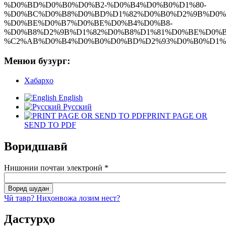
Менюи бузург:
Хабарҳо
English
Русский
PRINT PAGE OR
SEND TO PDF
Воридшавӣ
Нишонии почтаи электронӣ
*
Чӣ тавр? Ниҳонвожа лозим нест?
Дастурҳо