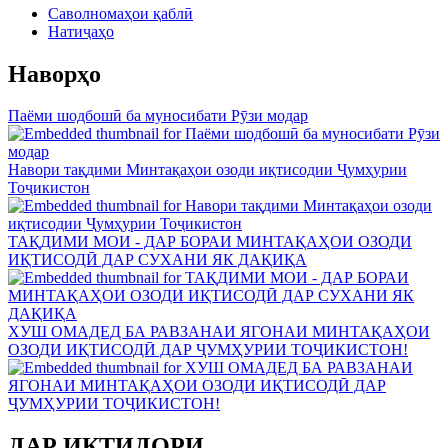
Саволномаҳои қаблӣ
Натиҷаҳо
Наворҳо
Паёми шодбошӣ ба муносибати Рӯзи модар
Навори тақдими Минтақаҳои озоди иқтисодии Ҷумҳурии
Тоҷикистон
ТАҚДИМИ МОИ - ДАР БОРАИ МИНТАҚАҲОИ ОЗОДИ
ИҚТИСОДӢ ДАР СУХАНИ ЯК ДАҚИҚА
ХУШ ОМАДЕД БА РАВЗАНАИ ЯГОНАИ МИНТАҚАҲОИ
ОЗОДИ ИҚТИСОДӢ ДАР ҶУМҲУРИИ ТОҶИКИСТОН!
ДАР ИҚТИДОРИ