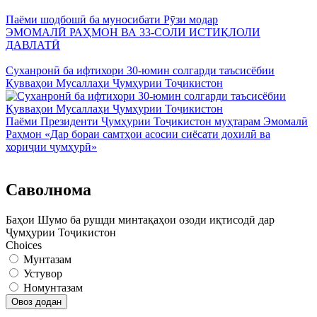
Паёми шодбошӣ ба муносибати Рӯзи модар
ЭМОМАЛӢ РАҲМОН ВА 33-СОЛИ ИСТИҚЛОЛИ
ДАВЛАТӢ
Суханронӣ ба ифтихори 30-юмин солгарди таъсисёбии
Қувваҳои Мусаллаҳи Ҷумҳурии Тоҷикистон
Паёми Президенти Ҷумҳурии Тоҷикистон муҳтарам Эмомалӣ
Раҳмон «Дар бораи самтҳои асосии сиёсати дохилӣ ва
хориҷии ҷумҳурӣ»
Саволнома
Баҳои Шумо ба рушди минтақаҳои озоди иқтисодӣ дар
Ҷумҳурии Тоҷикистон
Choices
Мунтазам
Устувор
Номунтазам