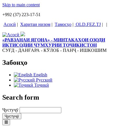
Skip to main content
+992 (37) 223-17-51
Асосӣ
|
Харитаи низом
|
Тамосҳо
|
OLD.FEZ.TJ
|
|
«РАВЗАНАИ ЯГОНА» - МИНТАҚАҲОИ ОЗОДИ
ИҚТИСОДИИ ҶУМҲУРИИ ТОҶИКИСТОН
СУҒД - ДАНҒАРА - КӮЛОБ - ПАНҶ - ИШКОШИМ
Забонҳо
English
Русский
Тоҷикӣ
Search form
Ҷустуҷӯ