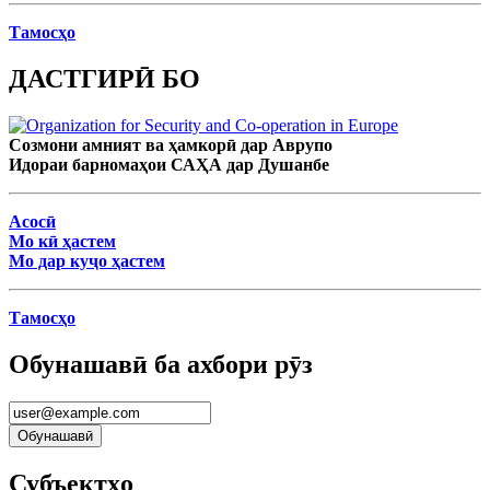
Тамосҳо
ДАСТГИРӢ БО
Созмони амният ва ҳамкорӣ дар Аврупо
Идораи барномаҳои САҲА дар Душанбе
Асосӣ
Мо кӣ ҳастем
Мо дар куҷо ҳастем
Тамосҳо
Обунашавӣ ба ахбори рӯз
Субъектҳо