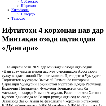
Субъектҳо
Шарикон
Китобхона
Наворҳо
Тамосҳо
Ифтитоҳи 4 корхонаи нав дар
Минтақаи озоди иқтисодии
«Данғара»
14 апрели соли 2021 дар Минтақаи озоди иқтисодии
«Данғара» ҷиҳати иҷрои дастуру супоришҳои Асосгузори
сулҳу ваҳдати миллӣ-Пешвои миллат, Президенти Ҷумҳурии
Тоҷикистон муҳтарам Эмомалӣ Раҳмон бо иштироки
Сарвазири Ҷумҳурии Тоҷикистон муҳтарам Қоҳир Расулзода,
Ёрдамчии Президенти Ҷумҳурии Тоҷикистон оид ба
масъалаҳои кадрҳо Раҳмон Асадулло, Раиси вилояти Хатлон
Қурбон Ҳакимзода ва Вазири рушди иқтисод ва савдо
Завқизода Завқӣ Амин ба фаъолияти 4 корхонаи истеҳсолӣ:
ҶДММ «Ғаюрсаноат», ҶДММ «Ауфен», ҶДММ «Тоҷпласт-1»