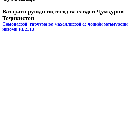
Вазорати рушди иқтисод ва савдои Ҷумҳурии
Тоҷикистон
Сомонасозӣ, тарҷума ва маҳаллисозӣ аз ҷониби маъмурони
низоми FEZ.TJ