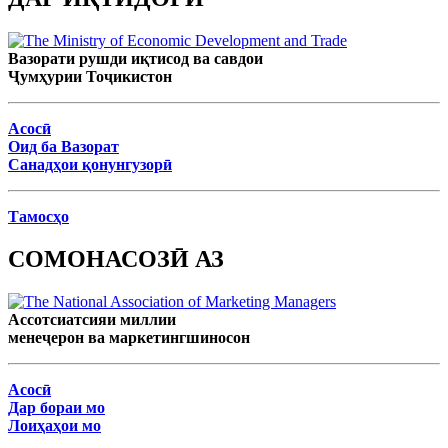
Вазорати рушди иқтисод ва савдои
Ҷумҳурии Тоҷикистон
Асосӣ
Оид ба Вазорат
Санадҳои қонунгузорӣ
Тамосҳо
СОМОНАСОЗӢ АЗ
Ассотсиатсияи миллии
менеҷерон ва маркетингшиносон
Асосӣ
Дар бораи мо
Лоиҳаҳои мо