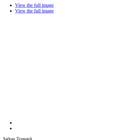
View the full image
View the full image
Забон
Тоҷикӣ