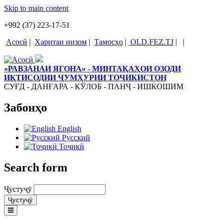
Skip to main content
+992 (37) 223-17-51
Асосӣ
|
Харитаи низом
|
Тамосҳо
|
OLD.FEZ.TJ
|
|
«РАВЗАНАИ ЯГОНА» - МИНТАҚАҲОИ ОЗОДИ
ИҚТИСОДИИ ҶУМҲУРИИ ТОҶИКИСТОН
СУҒД - ДАНҒАРА - КӮЛОБ - ПАНҶ - ИШКОШИМ
Забонҳо
English
Русский
Тоҷикӣ
Search form
Ҷустуҷӯ