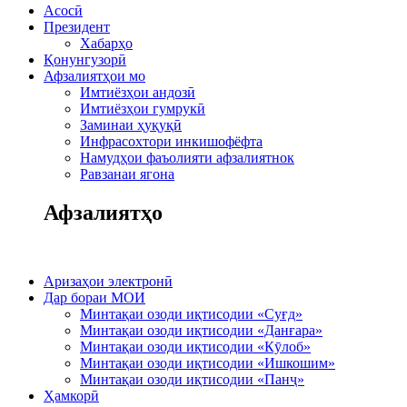
Асосӣ
Президент
Хабарҳо
Қонунгузорӣ
Афзалиятҳои мо
Имтиёзҳои андозӣ
Имтиёзҳои гумрукӣ
Заминаи ҳуқуқӣ
Инфрасохтори инкишофёфта
Намудҳои фаъолияти афзалиятнок
Равзанаи ягона
Афзалиятҳо
Аризаҳои электронӣ
Дар бораи МОИ
Минтақаи озоди иқтисодии «Суғд»
Минтақаи озоди иқтисодии «Данғара»
Минтақаи озоди иқтисодии «Кӯлоб»
Минтақаи озоди иқтисодии «Ишкошим»
Минтақаи озоди иқтисодии «Панҷ»
Ҳамкорӣ