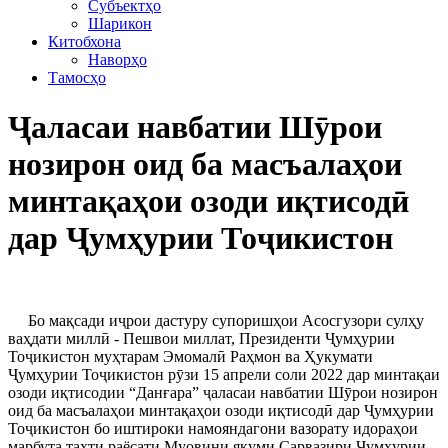
Субъектҳо
Шарикон
Китобхона
Наворҳо
Тамосҳо
Ҷаласаи навбатии Шӯрои
нозирон оид ба масъалаҳои
минтақаҳои озоди иқтисодӣ
дар Ҷумҳурии Тоҷикистон
Бо мақсади иҷрои дастуру супоришҳои Асосгузори сулҳу
ваҳдати миллӣ - Пешвои миллат, Президенти Ҷумҳурии
Тоҷикистон муҳтарам Эмомалӣ Раҳмон ва Ҳукумати
Ҷумҳурии Тоҷикистон рӯзи 15 апрели соли 2022 дар минтақаи
озоди иқтисодии “Данғара” ҷаласаи навбатии Шӯрои нозирон
оид ба масъалаҳои минтақаҳои озоди иқтисодӣ дар Ҷумҳурии
Тоҷикистон бо иштироки намояндагони вазорату идораҳои
марбута таҳти раёсати Муовини якуми Сарвазири Ҷумҳурии