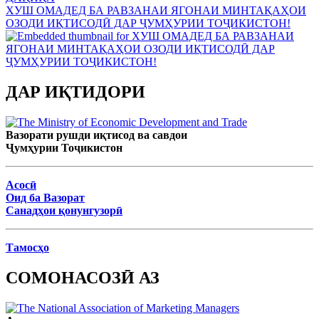
ХУШ ОМАДЕД БА РАВЗАНАИ ЯГОНАИ МИНТАҚАҲОИ
ОЗОДИ ИҚТИСОДӢ ДАР ҶУМҲУРИИ ТОҶИКИСТОН!
ДАР ИҚТИДОРИ
Вазорати рушди иқтисод ва савдои
Ҷумҳурии Тоҷикистон
Асосӣ
Оид ба Вазорат
Санадҳои қонунгузорӣ
Тамосҳо
СОМОНАСОЗӢ АЗ