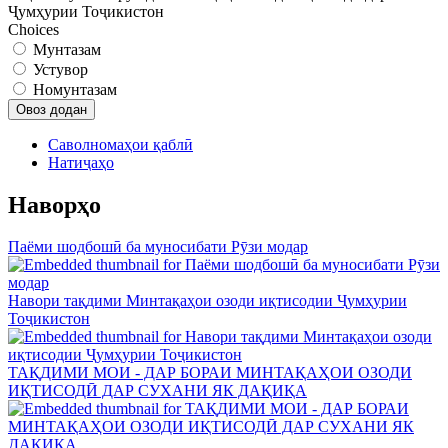
Ҷумҳурии Тоҷикистон
Choices
Мунтазам
Устувор
Номунтазам
Саволномаҳои қаблӣ
Натиҷаҳо
Наворҳо
Паёми шодбошӣ ба муносибати Рӯзи модар
Навори тақдими Минтақаҳои озоди иқтисодии Ҷумҳурии
Тоҷикистон
ТАҚДИМИ МОИ - ДАР БОРАИ МИНТАҚАҲОИ ОЗОДИ
ИҚТИСОДӢ ДАР СУХАНИ ЯК ДАҚИҚА