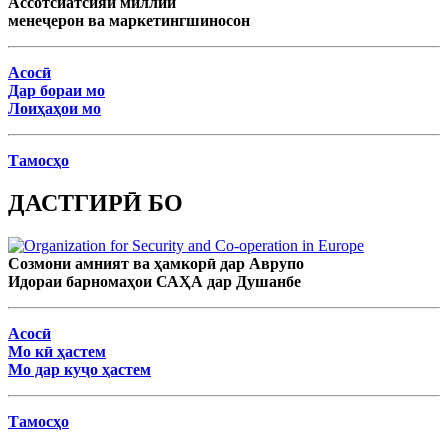
Ассотсиатсияи миллии
менеҷерон ва маркетингшиносон
Асосӣ
Дар бораи мо
Лоиҳаҳои мо
Тамосҳо
ДАСТГИРӢ БО
Созмони амният ва ҳамкорӣ дар Аврупо
Идораи барномаҳои САҲА дар Душанбе
Асосӣ
Мо кӣ ҳастем
Мо дар куҷо ҳастем
Тамосҳо