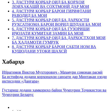
3. ДАСТУРИ КОРБАР ОИД БА КОРҲОИ
ЛОИҲАКАШӢ ВА СОХТМОНӢ ДАР МОИ
4. ДАСТУРИ КОРБАР БАРОИ ГИРИФТАНИ
РАВОДИД БА МОИ
5. ДАСТУРИ КОРБАР ОИД БА ДАРХОСТИ
РУХСАТНОМА БАРОИ ВОРИД ШУДАН БА МОИ
6. ДАСТУРИ КОРБАР ОИД БА ГУЗОРИШИ
ИҶОЗАТИ КУМИТАИ ЗАМИН БА МОИ
7. ДАСТУРИ КОРБАР ОИД БА ДАРХОСТҲОИ МОИ
БА ХАДАМОТИ ГУМРУК
8. ДАСТУРИ КОРБАР БАРОИ САБТИ НОМ ВА
КУШОДАНИ УТОҚИ ШАХСӢ
Хабарҳо
Ибрагимов Виктор Мухторович - Маъмури сомонаи расмӣ
Ба истифода додани корхонаҳои саноати дар Минтақаи озоди
иқтисодии «Данғара»
Густариш додани ҳамкориҳо байни Ҷумҳурии Тоҷикистон ва
Ҷумҳурии Беларус