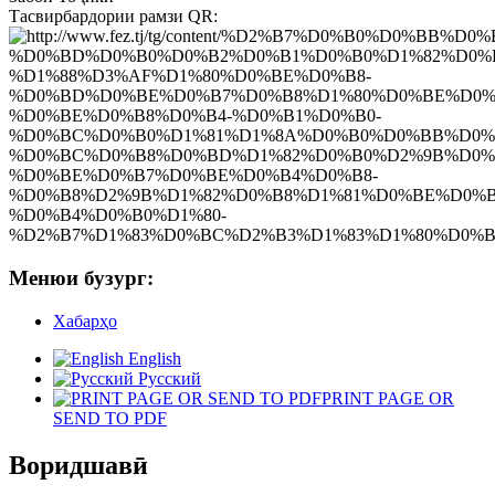
Тасвирбардории рамзи QR:
Менюи бузург:
Хабарҳо
English
Русский
PRINT PAGE OR
SEND TO PDF
Воридшавӣ