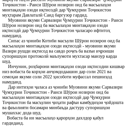
Тоҷикистон - Раиси Шӯрои нозирон оид ба масъалаҳои
минтақаҳои озоди иқтисодӣ дар Ҷумҳурии Тоҷикистон
муҳтарам Давлаталӣ Саид баргузор гардид.
Муовини якуми Сарвазири Ҷумҳурии Тоҷикистон - Раиси
Шӯрои нозирон оид ба масъалаҳои минтақаҳои озоди
иқтисодӣ дар Ҷумҳурии Тоҷикистон ҷаласаро ифтитоҳ
намуданд.
Сипас аз ҷониби Котиби масъули Шӯрои нозирон оид ба
масъалаҳои минтақаҳои озоди иқтисодӣ - муовини якуми
Вазири рушди иқтисод ва савдо роҷеъ ба вазъи иҷроиши
супоришҳои протоколӣ маълумоти мухтасар манзур карда
шуд.
Инчунин, роҳбарони минтақаҳои озоди иқтисодии кишвар
низ вобаста ба корҳои анҷомдодаашон дар соли 2021 ва
семоҳаи якуми соли 2022 ҳисоботи муфассал пешниҳод
намуданд.
Дар интиҳои ҷаласа аз ҷониби Муовини якуми Сарвазири
Ҷумҳурии Тоҷикистон - Раиси Шӯрои нозирон оид ба
масъалаҳои минтақаҳои озоди иқтисодӣ дар Ҷумҳурии
Тоҷикистон ба масъулин ҷиҳати рафъи камбудиҳои ҷойдошта
ва фаъолияти босамари минбаъда дастуру супоришҳои
мушаххас дода шуд.
Вобаста ба ин масъалаҳо қарорҳои дахлдор қабул
гардиданд.