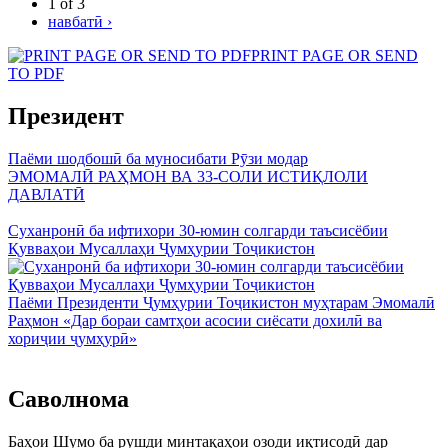
1 of 3
навбатӣ ›
PRINT PAGE OR SEND
TO PDF
Президент
Паёми шодбошӣ ба муносибати Рӯзи модар
ЭМОМАЛӢ РАҲМОН ВА 33-СОЛИ ИСТИҚЛОЛИ
ДАВЛАТӢ
Суханронӣ ба ифтихори 30-юмин солгарди таъсисёбии
Қувваҳои Мусаллаҳи Ҷумҳурии Тоҷикистон
Паёми Президенти Ҷумҳурии Тоҷикистон муҳтарам Эмомалӣ
Раҳмон «Дар бораи самтҳои асосии сиёсати дохилӣ ва
хориҷии ҷумҳурӣ»
Саволнома
Баҳои Шумо ба рушди минтақаҳои озоди иқтисодӣ дар