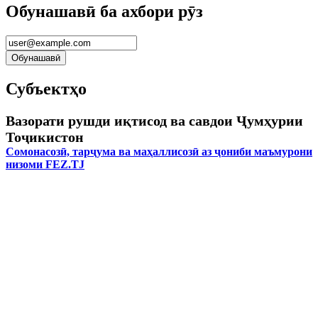
Обунашавӣ ба ахбори рӯз
Субъектҳо
Вазорати рушди иқтисод ва савдои Ҷумҳурии
Тоҷикистон
Сомонасозӣ, тарҷума ва маҳаллисозӣ аз ҷониби маъмурони
низоми FEZ.TJ