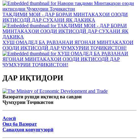
ТАҚДИМИ МОИ - ДАР БОРАИ МИНТАҚАҲОИ ОЗОДИ
ИҚТИСОДӢ ДАР СУХАНИ ЯК ДАҚИҚА
ХУШ ОМАДЕД БА РАВЗАНАИ ЯГОНАИ МИНТАҚАҲОИ
ОЗОДИ ИҚТИСОДӢ ДАР ҶУМҲУРИИ ТОҶИКИСТОН!
ДАР ИҚТИДОРИ
Вазорати рушди иқтисод ва савдои
Ҷумҳурии Тоҷикистон
Асосӣ
Оид ба Вазорат
Санадҳои қонунгузорӣ