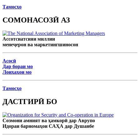
Тамосҳо
СОМОНАСОЗӢ АЗ
Ассотсиатсияи миллии
менеҷерон ва маркетингшиносон
Асосӣ
Дар бораи мо
Лоиҳаҳои мо
Тамосҳо
ДАСТГИРӢ БО
Созмони амният ва ҳамкорӣ дар Аврупо
Идораи барномаҳои САҲА дар Душанбе