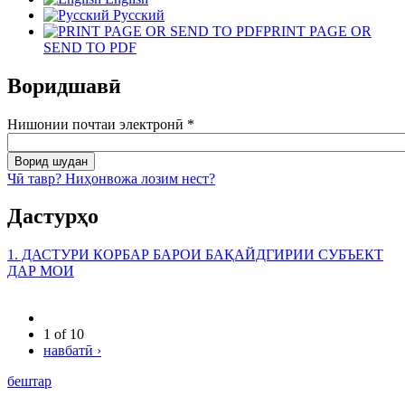
Русский
PRINT PAGE OR
SEND TO PDF
Воридшавӣ
Нишонии почтаи электронӣ
*
Чӣ тавр? Ниҳонвожа лозим нест?
Дастурҳо
1. ДАСТУРИ КОРБАР БАРОИ БАҚАЙДГИРИИ СУБЪЕКТ
ДАР МОИ
1 of 10
навбатӣ ›
бештар