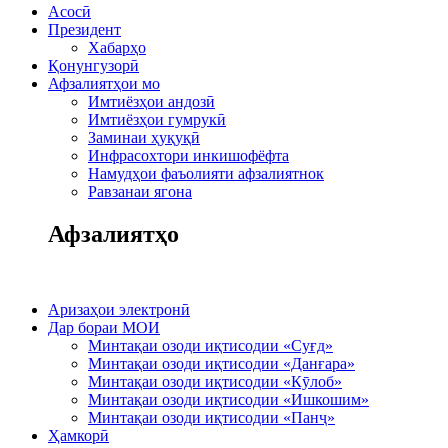
Асосӣ
Президент
Хабарҳо
Қонунгузорӣ
Афзалиятҳои мо
Имтиёзҳои андозӣ
Имтиёзҳои гумрукӣ
Заминаи ҳуқуқӣ
Инфрасохтори инкишофёфта
Намудҳои фаъолияти афзалиятнок
Равзанаи ягона
Афзалиятҳо
Аризаҳои электронӣ
Дар бораи МОИ
Минтақаи озоди иқтисодии «Суғд»
Минтақаи озоди иқтисодии «Данғара»
Минтақаи озоди иқтисодии «Кӯлоб»
Минтақаи озоди иқтисодии «Ишкошим»
Минтақаи озоди иқтисодии «Панҷ»
Ҳамкорӣ