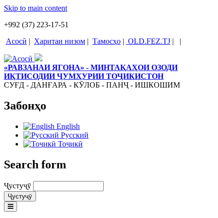
Skip to main content
+992 (37) 223-17-51
Асосӣ
|
Харитаи низом
|
Тамосҳо
|
OLD.FEZ.TJ
|
|
«РАВЗАНАИ ЯГОНА» - МИНТАҚАҲОИ ОЗОДИ
ИҚТИСОДИИ ҶУМҲУРИИ ТОҶИКИСТОН
СУҒД - ДАНҒАРА - КӮЛОБ - ПАНҶ - ИШКОШИМ
Забонҳо
English
Русский
Тоҷикӣ
Search form
Ҷустуҷӯ