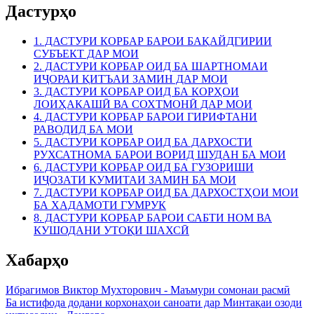
Дастурҳо
1. ДАСТУРИ КОРБАР БАРОИ БАҚАЙДГИРИИ
СУБЪЕКТ ДАР МОИ
2. ДАСТУРИ КОРБАР ОИД БА ШАРТНОМАИ
ИҶОРАИ ҚИТЪАИ ЗАМИН ДАР МОИ
3. ДАСТУРИ КОРБАР ОИД БА КОРҲОИ
ЛОИҲАКАШӢ ВА СОХТМОНӢ ДАР МОИ
4. ДАСТУРИ КОРБАР БАРОИ ГИРИФТАНИ
РАВОДИД БА МОИ
5. ДАСТУРИ КОРБАР ОИД БА ДАРХОСТИ
РУХСАТНОМА БАРОИ ВОРИД ШУДАН БА МОИ
6. ДАСТУРИ КОРБАР ОИД БА ГУЗОРИШИ
ИҶОЗАТИ КУМИТАИ ЗАМИН БА МОИ
7. ДАСТУРИ КОРБАР ОИД БА ДАРХОСТҲОИ МОИ
БА ХАДАМОТИ ГУМРУК
8. ДАСТУРИ КОРБАР БАРОИ САБТИ НОМ ВА
КУШОДАНИ УТОҚИ ШАХСӢ
Хабарҳо
Ибрагимов Виктор Мухторович - Маъмури сомонаи расмӣ
Ба истифода додани корхонаҳои саноати дар Минтақаи озоди