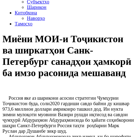
Субъектҳо
Шарикон
Китобхона
Наворҳо
Тамосҳо
Миёни МОИ-и Тоҷикистон
ва ширкатҳои Санк-
Петербург санадҳои ҳамкорӣ
ба имзо расонида мешаванд
Россия яке аз шарикони асосии стратегии Ҷумҳурии
Тоҷикистон буда, соли2020 гардиши савдо байни ду кишвар
973,6 миллион доллари амрикоиро ташкил дод. Ин нукта
зимни мулоқоти муовини Вазири рушди иқтисод ва савдои
ҷумҳурӣ Абдураҳмон Абдураҳмонзода бо ҳайати соҳибкорони
шаҳри Санкт-Петербурги Россия таҳти роҳбарии Марк
Руслан дар Душанбе зикр шуд.
Абдураҳмон Абдураҳмонзода зикр намуд, ки бо шарофати