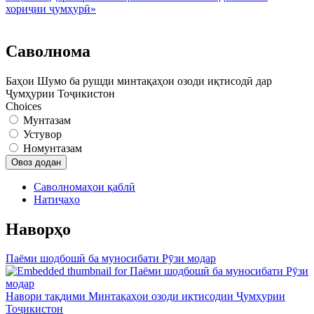
хориҷии ҷумҳурӣ»
Саволнома
Баҳои Шумо ба рушди минтақаҳои озоди иқтисодӣ дар
Ҷумҳурии Тоҷикистон
Choices
Мунтазам
Устувор
Номунтазам
Саволномаҳои қаблӣ
Натиҷаҳо
Наворҳо
Паёми шодбошӣ ба муносибати Рӯзи модар
Навори тақдими Минтақаҳои озоди иқтисодии Ҷумҳурии
Тоҷикистон