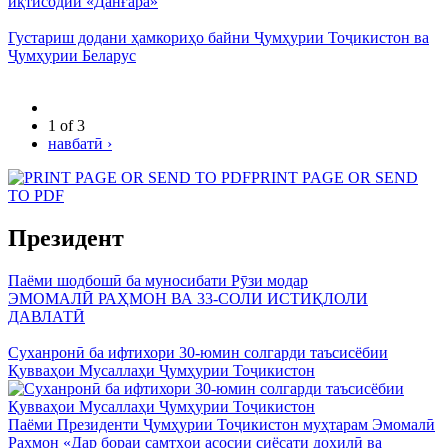
иқтисодии «Данғара»
Густариш додани ҳамкориҳо байни Ҷумҳурии Тоҷикистон ва
Ҷумҳурии Беларус
1 of 3
навбатӣ ›
PRINT PAGE OR SEND
TO PDF
Президент
Паёми шодбошӣ ба муносибати Рӯзи модар
ЭМОМАЛӢ РАҲМОН ВА 33-СОЛИ ИСТИҚЛОЛИ
ДАВЛАТӢ
Суханронӣ ба ифтихори 30-юмин солгарди таъсисёбии
Қувваҳои Мусаллаҳи Ҷумҳурии Тоҷикистон
Паёми Президенти Ҷумҳурии Тоҷикистон муҳтарам Эмомалӣ
Раҳмон «Дар бораи самтҳои асосии сиёсати дохилӣ ва