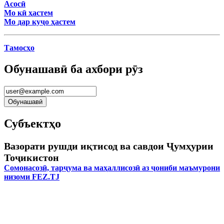
Асосӣ
Мо кӣ ҳастем
Мо дар куҷо ҳастем
Тамосҳо
Обунашавӣ ба ахбори рӯз
Субъектҳо
Вазорати рушди иқтисод ва савдои Ҷумҳурии
Тоҷикистон
Сомонасозӣ, тарҷума ва маҳаллисозӣ аз ҷониби маъмурони
низоми FEZ.TJ