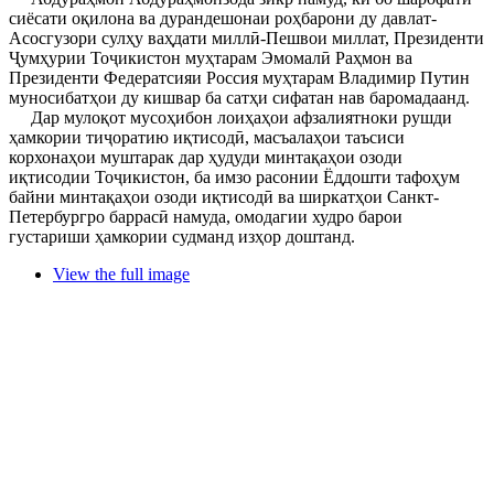
сиёсати оқилона ва дурандешонаи роҳбарони ду давлат-
Асосгузори сулҳу ваҳдати миллӣ-Пешвои миллат, Президенти
Ҷумҳурии Тоҷикистон муҳтарам Эмомалӣ Раҳмон ва
Президенти Федератсияи Россия муҳтарам Владимир Путин
муносибатҳои ду кишвар ба сатҳи сифатан нав баромадаанд.
Дар мулоқот мусоҳибон лоиҳаҳои афзалиятноки рушди
ҳамкории тиҷоратию иқтисодӣ, масъалаҳои таъсиси
корхонаҳои муштарак дар ҳудуди минтақаҳои озоди
иқтисодии Тоҷикистон, ба имзо расонии Ёддошти тафоҳум
байни минтақаҳои озоди иқтисодӣ ва ширкатҳои Санкт-
Петербургро баррасӣ намуда, омодагии худро барои
густариши ҳамкории судманд изҳор доштанд.
View the full image