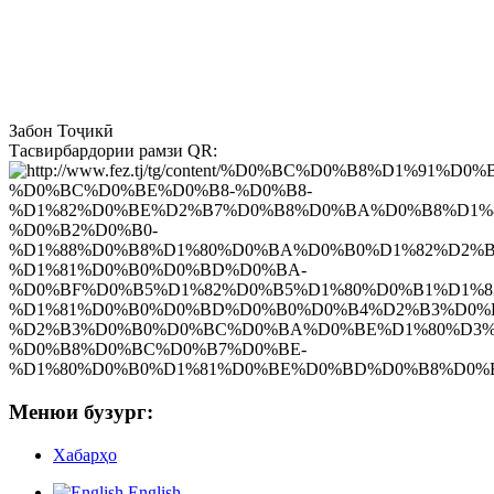
Забон
Тоҷикӣ
Тасвирбардории рамзи QR:
Менюи бузург:
Хабарҳо
English