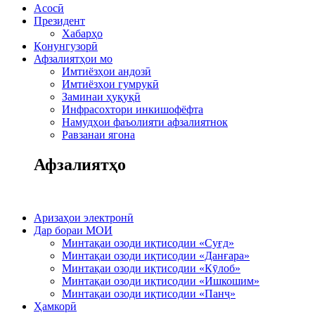
Асосӣ
Президент
Хабарҳо
Қонунгузорӣ
Афзалиятҳои мо
Имтиёзҳои андозӣ
Имтиёзҳои гумрукӣ
Заминаи ҳуқуқӣ
Инфрасохтори инкишофёфта
Намудҳои фаъолияти афзалиятнок
Равзанаи ягона
Афзалиятҳо
Аризаҳои электронӣ
Дар бораи МОИ
Минтақаи озоди иқтисодии «Суғд»
Минтақаи озоди иқтисодии «Данғара»
Минтақаи озоди иқтисодии «Кӯлоб»
Минтақаи озоди иқтисодии «Ишкошим»
Минтақаи озоди иқтисодии «Панҷ»
Ҳамкорӣ