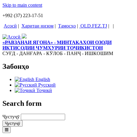
Skip to main content
+992 (37) 223-17-51
Асосӣ
|
Харитаи низом
|
Тамосҳо
|
OLD.FEZ.TJ
|
|
«РАВЗАНАИ ЯГОНА» - МИНТАҚАҲОИ ОЗОДИ
ИҚТИСОДИИ ҶУМҲУРИИ ТОҶИКИСТОН
СУҒД - ДАНҒАРА - КӮЛОБ - ПАНҶ - ИШКОШИМ
Забонҳо
English
Русский
Тоҷикӣ
Search form
Ҷустуҷӯ