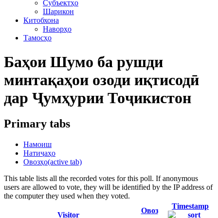
Субъектҳо
Шарикон
Китобхона
Наворҳо
Тамосҳо
Баҳои Шумо ба рушди
минтақаҳои озоди иқтисодӣ
дар Ҷумҳурии Тоҷикистон
Primary tabs
Намоиш
Натиҷаҳо
Овозҳо
(active tab)
This table lists all the recorded votes for this poll. If anonymous
users are allowed to vote, they will be identified by the IP address of
the computer they used when they voted.
Timestamp
Овоз
Visitor