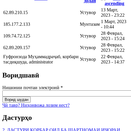
додан
13 Март,
62.89.210.15
Устувор
2023 - 23:22
1 Март, 2023
185.177.2.133
Мунтазам
- 10:44
28 Феврал,
109.74.72.125
Устувор
2023 - 15:24
28 Феврал,
62.89.209.157
Устувор
2023 - 15:22
Ғуфронзода Муҳаммадраҷаб, корбари
22 Феврал,
Устувор
тасдиқшуда, administrator
2023 - 14:37
Воридшавӣ
Нишонии почтаи электронӣ
*
Чӣ тавр? Ниҳонвожа лозим нест?
Дастурҳо
2. ДАСТУРИ КОРБАР ОИД БА ШАРТНОМАИ ИҶОРАИ