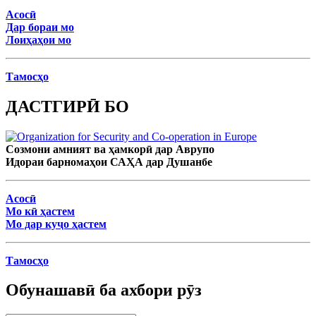
Асосӣ
Дар бораи мо
Лоиҳаҳои мо
Тамосҳо
ДАСТГИРӢ БО
Созмони амният ва ҳамкорӣ дар Аврупо
Идораи барномаҳои САҲА дар Душанбе
Асосӣ
Мо кӣ ҳастем
Мо дар куҷо ҳастем
Тамосҳо
Обунашавӣ ба ахбори рӯз