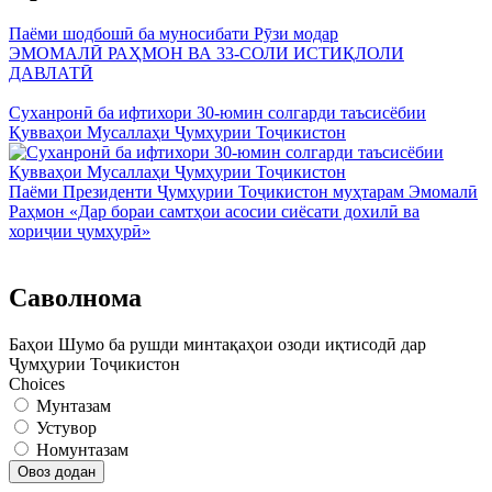
Паёми шодбошӣ ба муносибати Рӯзи модар
ЭМОМАЛӢ РАҲМОН ВА 33-СОЛИ ИСТИҚЛОЛИ
ДАВЛАТӢ
Суханронӣ ба ифтихори 30-юмин солгарди таъсисёбии
Қувваҳои Мусаллаҳи Ҷумҳурии Тоҷикистон
Паёми Президенти Ҷумҳурии Тоҷикистон муҳтарам Эмомалӣ
Раҳмон «Дар бораи самтҳои асосии сиёсати дохилӣ ва
хориҷии ҷумҳурӣ»
Саволнома
Баҳои Шумо ба рушди минтақаҳои озоди иқтисодӣ дар
Ҷумҳурии Тоҷикистон
Choices
Мунтазам
Устувор
Номунтазам