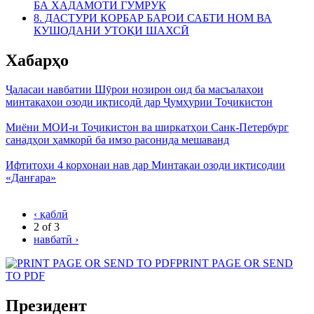
БА ХАДАМОТИ ГУМРУК
8. ДАСТУРИ КОРБАР БАРОИ САБТИ НОМ ВА
КУШОДАНИ УТОҚИ ШАХСӢ
Хабарҳо
Ҷаласаи навбатии Шӯрои нозирон оид ба масъалаҳои
минтақаҳои озоди иқтисодӣ дар Ҷумҳурии Тоҷикистон
Миёни МОИ-и Тоҷикистон ва ширкатҳои Санк-Петербург
санадҳои ҳамкорӣ ба имзо расонида мешаванд
Ифтитоҳи 4 корхонаи нав дар Минтақаи озоди иқтисодии
«Данғара»
‹ қаблӣ
2 of 3
навбатӣ ›
PRINT PAGE OR SEND
TO PDF
Президент