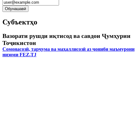
Субъектҳо
Вазорати рушди иқтисод ва савдои Ҷумҳурии
Тоҷикистон
Сомонасозӣ, тарҷума ва маҳаллисозӣ аз ҷониби маъмурони
низоми FEZ.TJ