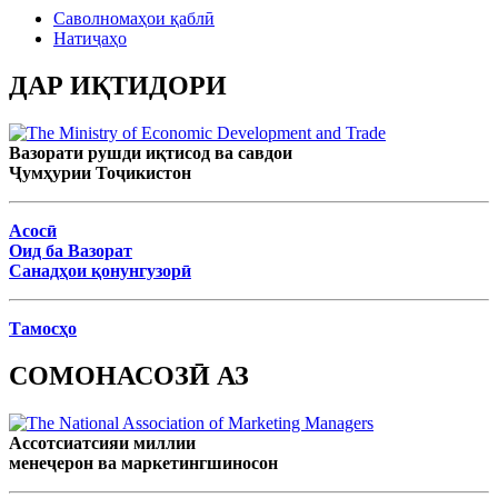
Саволномаҳои қаблӣ
Натиҷаҳо
ДАР ИҚТИДОРИ
Вазорати рушди иқтисод ва савдои
Ҷумҳурии Тоҷикистон
Асосӣ
Оид ба Вазорат
Санадҳои қонунгузорӣ
Тамосҳо
СОМОНАСОЗӢ АЗ
Ассотсиатсияи миллии
менеҷерон ва маркетингшиносон