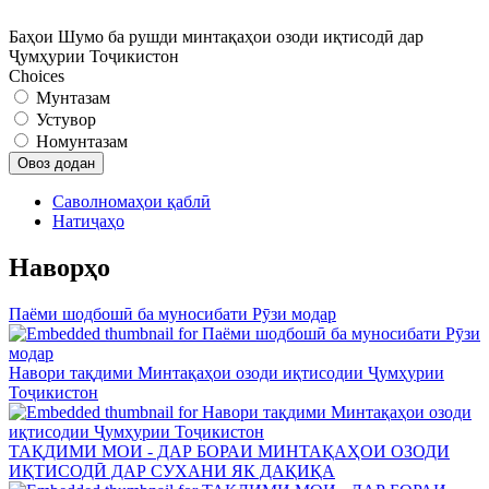
Баҳои Шумо ба рушди минтақаҳои озоди иқтисодӣ дар
Ҷумҳурии Тоҷикистон
Choices
Мунтазам
Устувор
Номунтазам
Саволномаҳои қаблӣ
Натиҷаҳо
Наворҳо
Паёми шодбошӣ ба муносибати Рӯзи модар
Навори тақдими Минтақаҳои озоди иқтисодии Ҷумҳурии
Тоҷикистон
ТАҚДИМИ МОИ - ДАР БОРАИ МИНТАҚАҲОИ ОЗОДИ
ИҚТИСОДӢ ДАР СУХАНИ ЯК ДАҚИҚА