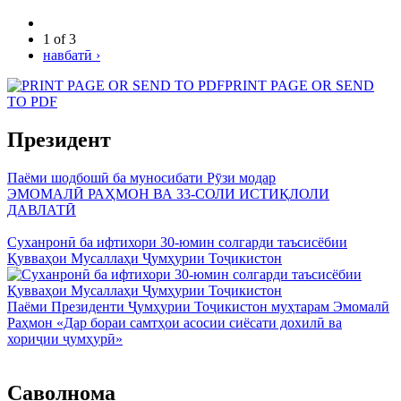
1 of 3
навбатӣ ›
PRINT PAGE OR SEND
TO PDF
Президент
Паёми шодбошӣ ба муносибати Рӯзи модар
ЭМОМАЛӢ РАҲМОН ВА 33-СОЛИ ИСТИҚЛОЛИ
ДАВЛАТӢ
Суханронӣ ба ифтихори 30-юмин солгарди таъсисёбии
Қувваҳои Мусаллаҳи Ҷумҳурии Тоҷикистон
Паёми Президенти Ҷумҳурии Тоҷикистон муҳтарам Эмомалӣ
Раҳмон «Дар бораи самтҳои асосии сиёсати дохилӣ ва
хориҷии ҷумҳурӣ»
Саволнома