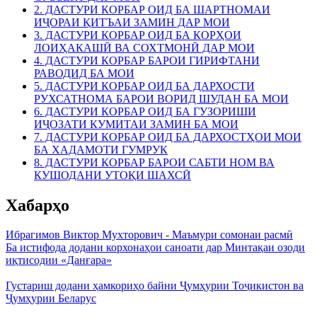
2. ДАСТУРИ КОРБАР ОИД БА ШАРТНОМАИ
ИҶОРАИ ҚИТЪАИ ЗАМИН ДАР МОИ
3. ДАСТУРИ КОРБАР ОИД БА КОРҲОИ
ЛОИҲАКАШӢ ВА СОХТМОНӢ ДАР МОИ
4. ДАСТУРИ КОРБАР БАРОИ ГИРИФТАНИ
РАВОДИД БА МОИ
5. ДАСТУРИ КОРБАР ОИД БА ДАРХОСТИ
РУХСАТНОМА БАРОИ ВОРИД ШУДАН БА МОИ
6. ДАСТУРИ КОРБАР ОИД БА ГУЗОРИШИ
ИҶОЗАТИ КУМИТАИ ЗАМИН БА МОИ
7. ДАСТУРИ КОРБАР ОИД БА ДАРХОСТҲОИ МОИ
БА ХАДАМОТИ ГУМРУК
8. ДАСТУРИ КОРБАР БАРОИ САБТИ НОМ ВА
КУШОДАНИ УТОҚИ ШАХСӢ
Хабарҳо
Ибрагимов Виктор Мухторович - Маъмури сомонаи расмӣ
Ба истифода додани корхонаҳои саноати дар Минтақаи озоди
иқтисодии «Данғара»
Густариш додани ҳамкориҳо байни Ҷумҳурии Тоҷикистон ва
Ҷумҳурии Беларус