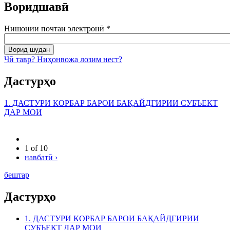
Воридшавӣ
Нишонии почтаи электронӣ
*
Чӣ тавр? Ниҳонвожа лозим нест?
Дастурҳо
1. ДАСТУРИ КОРБАР БАРОИ БАҚАЙДГИРИИ СУБЪЕКТ
ДАР МОИ
1 of 10
навбатӣ ›
бештар
Дастурҳо
1. ДАСТУРИ КОРБАР БАРОИ БАҚАЙДГИРИИ
СУБЪЕКТ ДАР МОИ