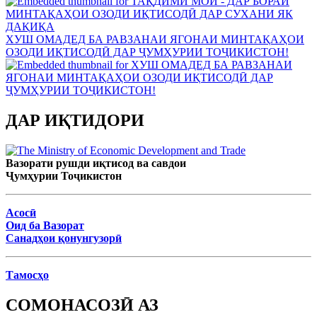
ХУШ ОМАДЕД БА РАВЗАНАИ ЯГОНАИ МИНТАҚАҲОИ
ОЗОДИ ИҚТИСОДӢ ДАР ҶУМҲУРИИ ТОҶИКИСТОН!
ДАР ИҚТИДОРИ
Вазорати рушди иқтисод ва савдои
Ҷумҳурии Тоҷикистон
Асосӣ
Оид ба Вазорат
Санадҳои қонунгузорӣ
Тамосҳо
СОМОНАСОЗӢ АЗ