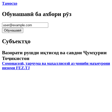
Тамосҳо
Обунашавӣ ба ахбори рӯз
Субъектҳо
Вазорати рушди иқтисод ва савдои Ҷумҳурии
Тоҷикистон
Сомонасозӣ, тарҷума ва маҳаллисозӣ аз ҷониби маъмурони
низоми FEZ.TJ