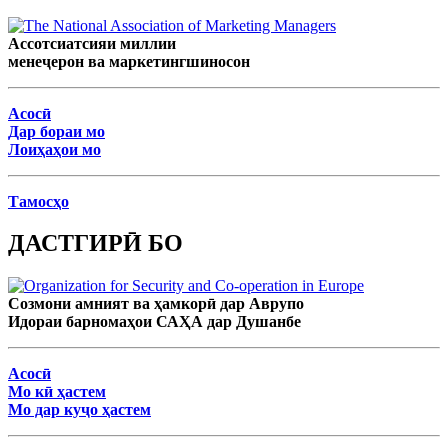
Ассотсиатсияи миллии
менеҷерон ва маркетингшиносон
Асосӣ
Дар бораи мо
Лоиҳаҳои мо
Тамосҳо
ДАСТГИРӢ БО
Созмони амният ва ҳамкорӣ дар Аврупо
Идораи барномаҳои САҲА дар Душанбе
Асосӣ
Мо кӣ ҳастем
Мо дар куҷо ҳастем