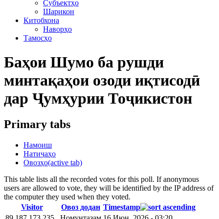
Субъектҳо
Шарикон
Китобхона
Наворҳо
Тамосҳо
Баҳои Шумо ба рушди
минтақаҳои озоди иқтисодӣ
дар Ҷумҳурии Тоҷикистон
Primary tabs
Намоиш
Натиҷаҳо
Овозҳо
(active tab)
This table lists all the recorded votes for this poll. If anonymous
users are allowed to vote, they will be identified by the IP address of
the computer they used when they voted.
Visitor
Овоз додан
Timestamp
89.187.173.235
Номунтазам
16 Июн, 2026 - 03:20