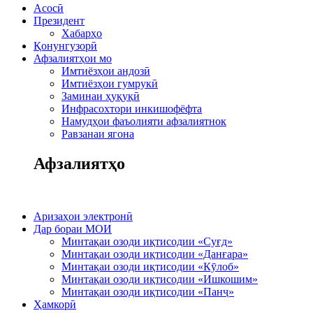
Асосӣ
Президент
Хабарҳо
Қонунгузорӣ
Афзалиятҳои мо
Имтиёзҳои андозӣ
Имтиёзҳои гумрукӣ
Заминаи ҳуқуқӣ
Инфрасохтори инкишофёфта
Намудҳои фаъолияти афзалиятнок
Равзанаи ягона
Афзалиятҳо
Аризаҳои электронӣ
Дар бораи МОИ
Минтақаи озоди иқтисодии «Суғд»
Минтақаи озоди иқтисодии «Данғара»
Минтақаи озоди иқтисодии «Кӯлоб»
Минтақаи озоди иқтисодии «Ишкошим»
Минтақаи озоди иқтисодии «Панҷ»
Ҳамкорӣ