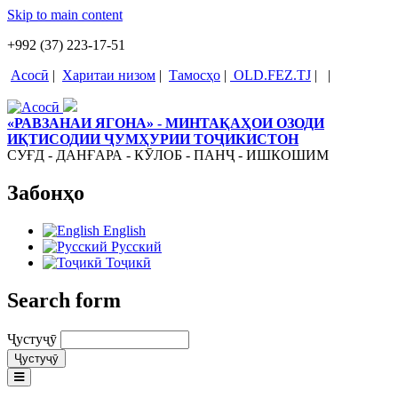
Skip to main content
+992 (37) 223-17-51
Асосӣ
|
Харитаи низом
|
Тамосҳо
|
OLD.FEZ.TJ
|
|
«РАВЗАНАИ ЯГОНА» - МИНТАҚАҲОИ ОЗОДИ
ИҚТИСОДИИ ҶУМҲУРИИ ТОҶИКИСТОН
СУҒД - ДАНҒАРА - КӮЛОБ - ПАНҶ - ИШКОШИМ
Забонҳо
English
Русский
Тоҷикӣ
Search form
Ҷустуҷӯ