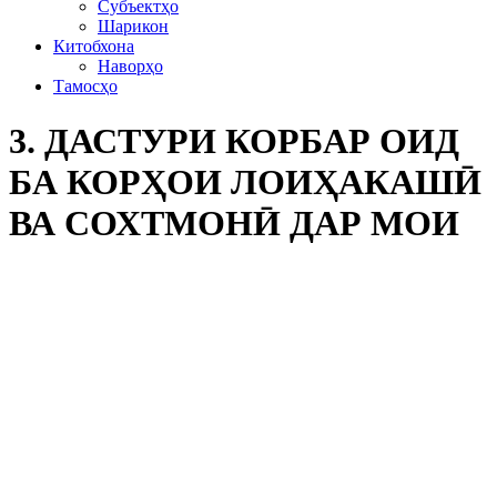
Субъектҳо
Шарикон
Китобхона
Наворҳо
Тамосҳо
3. ДАСТУРИ КОРБАР ОИД
БА КОРҲОИ ЛОИҲАКАШӢ
ВА СОХТМОНӢ ДАР МОИ