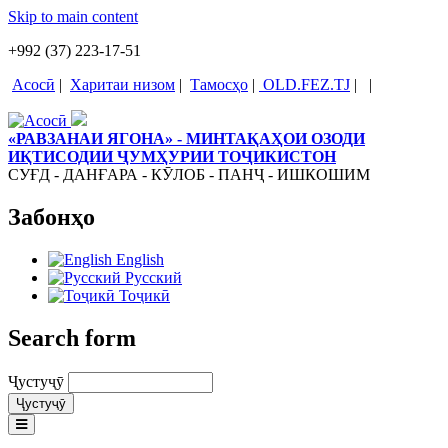
Skip to main content
+992 (37) 223-17-51
Асосӣ
|
Харитаи низом
|
Тамосҳо
|
OLD.FEZ.TJ
|
|
«РАВЗАНАИ ЯГОНА» - МИНТАҚАҲОИ ОЗОДИ
ИҚТИСОДИИ ҶУМҲУРИИ ТОҶИКИСТОН
СУҒД - ДАНҒАРА - КӮЛОБ - ПАНҶ - ИШКОШИМ
Забонҳо
English
Русский
Тоҷикӣ
Search form
Ҷустуҷӯ