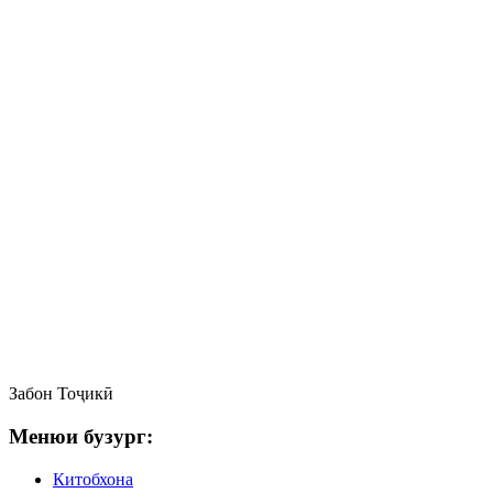
Забон
Тоҷикӣ
Менюи бузург:
Китобхона