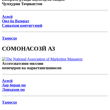
Ҷумҳурии Тоҷикистон
Асосӣ
Оид ба Вазорат
Санадҳои қонунгузорӣ
Тамосҳо
СОМОНАСОЗӢ АЗ
Ассотсиатсияи миллии
менеҷерон ва маркетингшиносон
Асосӣ
Дар бораи мо
Лоиҳаҳои мо
Тамосҳо