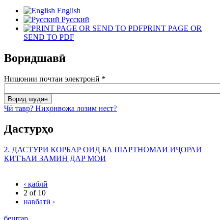
English
Русский
PRINT PAGE OR
SEND TO PDF
Воридшавӣ
Нишонии почтаи электронӣ
*
Чӣ тавр? Ниҳонвожа лозим нест?
Дастурҳо
2. ДАСТУРИ КОРБАР ОИД БА ШАРТНОМАИ ИҶОРАИ
ҚИТЪАИ ЗАМИН ДАР МОИ
‹ қаблӣ
2 of 10
навбатӣ ›
бештар