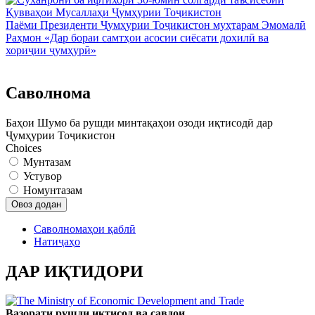
Паёми Президенти Ҷумҳурии Тоҷикистон муҳтарам Эмомалӣ
Раҳмон «Дар бораи самтҳои асосии сиёсати дохилӣ ва
хориҷии ҷумҳурӣ»
Саволнома
Баҳои Шумо ба рушди минтақаҳои озоди иқтисодӣ дар
Ҷумҳурии Тоҷикистон
Choices
Мунтазам
Устувор
Номунтазам
Саволномаҳои қаблӣ
Натиҷаҳо
ДАР ИҚТИДОРИ
Вазорати рушди иқтисод ва савдои