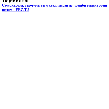
Тоҷикистон
Сомонасозӣ, тарҷума ва маҳаллисозӣ аз ҷониби маъмурони
низоми FEZ.TJ