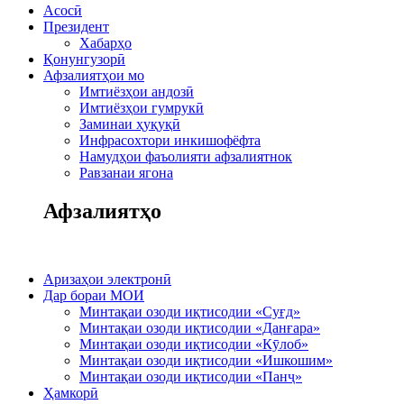
Асосӣ
Президент
Хабарҳо
Қонунгузорӣ
Афзалиятҳои мо
Имтиёзҳои андозӣ
Имтиёзҳои гумрукӣ
Заминаи ҳуқуқӣ
Инфрасохтори инкишофёфта
Намудҳои фаъолияти афзалиятнок
Равзанаи ягона
Афзалиятҳо
Аризаҳои электронӣ
Дар бораи МОИ
Минтақаи озоди иқтисодии «Суғд»
Минтақаи озоди иқтисодии «Данғара»
Минтақаи озоди иқтисодии «Кӯлоб»
Минтақаи озоди иқтисодии «Ишкошим»
Минтақаи озоди иқтисодии «Панҷ»
Ҳамкорӣ