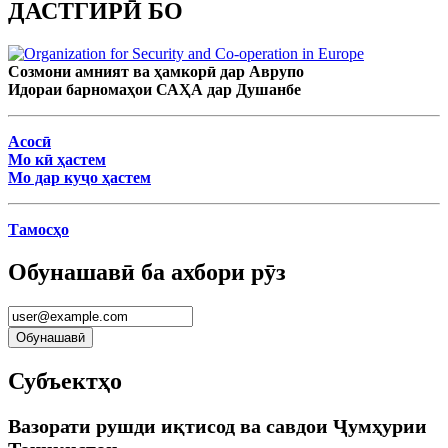
ДАСТГИРӢ БО
Созмони амният ва ҳамкорӣ дар Аврупо
Идораи барномаҳои САҲА дар Душанбе
Асосӣ
Мо кӣ ҳастем
Мо дар куҷо ҳастем
Тамосҳо
Обунашавӣ ба ахбори рӯз
Субъектҳо
Вазорати рушди иқтисод ва савдои Ҷумҳурии