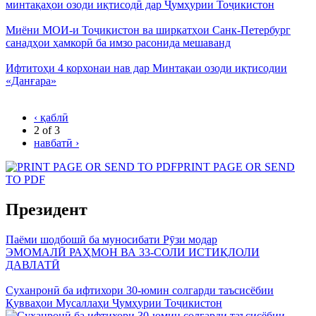
минтақаҳои озоди иқтисодӣ дар Ҷумҳурии Тоҷикистон
Миёни МОИ-и Тоҷикистон ва ширкатҳои Санк-Петербург
санадҳои ҳамкорӣ ба имзо расонида мешаванд
Ифтитоҳи 4 корхонаи нав дар Минтақаи озоди иқтисодии
«Данғара»
‹ қаблӣ
2 of 3
навбатӣ ›
PRINT PAGE OR SEND
TO PDF
Президент
Паёми шодбошӣ ба муносибати Рӯзи модар
ЭМОМАЛӢ РАҲМОН ВА 33-СОЛИ ИСТИҚЛОЛИ
ДАВЛАТӢ
Суханронӣ ба ифтихори 30-юмин солгарди таъсисёбии
Қувваҳои Мусаллаҳи Ҷумҳурии Тоҷикистон