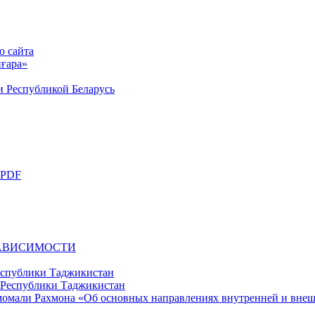
о сайта
ғара»
и Республикой Беларусь
 PDF
ЗАВИСИМОСТИ
еспублики Таджикистан
момали Рахмона «Об основных направлениях внутренней и вне