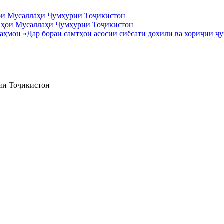
ои Мусаллаҳи Ҷумҳурии Тоҷикистон
ҳмон «Дар бораи самтҳои асосии сиёсати дохилӣ ва хориҷии ҷ
ии Тоҷикистон