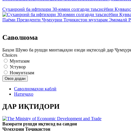
Суханронӣ ба ифтихори 30-юмин солгарди таъсисёбии Қувваҳ
Паёми Президенти Ҷумҳурии Тоҷикистон муҳтарам Эмомалӣ Ра
Саволнома
Баҳои Шумо ба рушди минтақаҳои озоди иқтисодӣ дар Ҷумҳур
Choices
Мунтазам
Устувор
Номунтазам
Саволномаҳои қаблӣ
Натиҷаҳо
ДАР ИҚТИДОРИ
Вазорати рушди иқтисод ва савдои
Ҷумҳурии Тоҷикистон