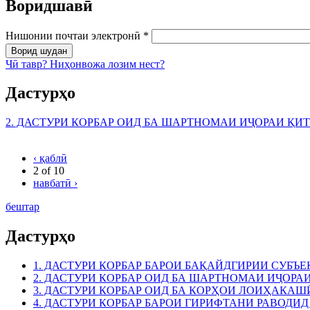
Воридшавӣ
Нишонии почтаи электронӣ
*
Чӣ тавр? Ниҳонвожа лозим нест?
Дастурҳо
2. ДАСТУРИ КОРБАР ОИД БА ШАРТНОМАИ ИҶОРАИ ҚИ
‹ қаблӣ
2 of 10
навбатӣ ›
бештар
Дастурҳо
1. ДАСТУРИ КОРБАР БАРОИ БАҚАЙДГИРИИ СУБЪЕ
2. ДАСТУРИ КОРБАР ОИД БА ШАРТНОМАИ ИҶОРА
3. ДАСТУРИ КОРБАР ОИД БА КОРҲОИ ЛОИҲАКАШ
4. ДАСТУРИ КОРБАР БАРОИ ГИРИФТАНИ РАВОДИД