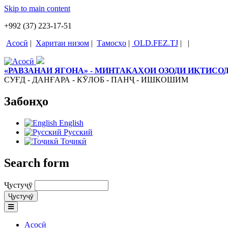
Skip to main content
+992 (37) 223-17-51
Асосӣ
|
Харитаи низом
|
Тамосҳо
|
OLD.FEZ.TJ
|
|
«РАВЗАНАИ ЯГОНА» - МИНТАҚАҲОИ ОЗОДИ ИҚТИС
СУҒД - ДАНҒАРА - КӮЛОБ - ПАНҶ - ИШКОШИМ
Забонҳо
English
Русский
Тоҷикӣ
Search form
Ҷустуҷӯ
Асосӣ