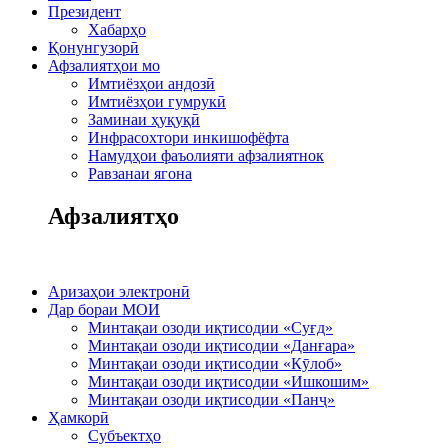
Президент
Хабарҳо
Қонунгузорӣ
Афзалиятҳои мо
Имтиёзҳои андозӣ
Имтиёзҳои гумрукӣ
Заминаи ҳуқуқӣ
Инфрасохтори инкишофёфта
Намудҳои фаъолияти афзалиятнок
Равзанаи ягона
Афзалиятҳо
Аризаҳои электронӣ
Дар бораи МОИ
Минтақаи озоди иқтисодии «Суғд»
Минтақаи озоди иқтисодии «Данғара»
Минтақаи озоди иқтисодии «Кӯлоб»
Минтақаи озоди иқтисодии «Ишкошим»
Минтақаи озоди иқтисодии «Панҷ»
Ҳамкорӣ
Субъектҳо