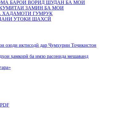
НОМА БАРОИ ВОРИД ШУДАН БА МОИ
И КУМИТАИ ЗАМИН БА МОИ
БА ХАДАМОТИ ГУМРУК
ОДАНИ УТОҚИ ШАХСӢ
ои озоди иқтисодӣ дар Ҷумҳурии Тоҷикистон
ҳои ҳамкорӣ ба имзо расонида мешаванд
ғара»
 PDF
Ӣ