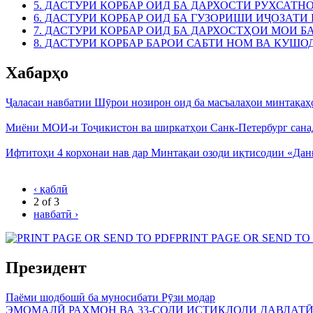
5. ДАСТУРИ КОРБАР ОИД БА ДАРХОСТИ РУХСАТ
6. ДАСТУРИ КОРБАР ОИД БА ГУЗОРИШИ ИҶОЗАТ
7. ДАСТУРИ КОРБАР ОИД БА ДАРХОСТҲОИ МОИ 
8. ДАСТУРИ КОРБАР БАРОИ САБТИ НОМ ВА КУШ
Хабарҳо
Ҷаласаи навбатии Шӯрои нозирон оид ба масъалаҳои минтақаҳ
Миёни МОИ-и Тоҷикистон ва ширкатҳои Санк-Петербург санад
Ифтитоҳи 4 корхонаи нав дар Минтақаи озоди иқтисодии «Дан
‹ қаблӣ
2 of 3
навбатӣ ›
PRINT PAGE OR SEND TO
Президент
Паёми шодбошӣ ба муносибати Рӯзи модар
ЭМОМАЛӢ РАҲМОН ВА 33-СОЛИ ИСТИҚЛОЛИ ДАВЛАТ