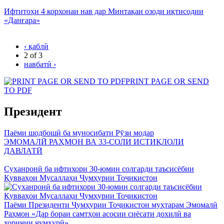
Ифтитоҳи 4 корхонаи нав дар Минтақаи озоди иқтисодии
«Данғара»
‹ қаблӣ
2 of 3
навбатӣ ›
PRINT PAGE OR SEND
TO PDF
Президент
Паёми шодбошӣ ба муносибати Рӯзи модар
ЭМОМАЛӢ РАҲМОН ВА 33-СОЛИ ИСТИҚЛОЛИ
ДАВЛАТӢ
Суханронӣ ба ифтихори 30-юмин солгарди таъсисёбии
Қувваҳои Мусаллаҳи Ҷумҳурии Тоҷикистон
Паёми Президенти Ҷумҳурии Тоҷикистон муҳтарам Эмомалӣ
Раҳмон «Дар бораи самтҳои асосии сиёсати дохилӣ ва
хориҷии ҷумҳурӣ»