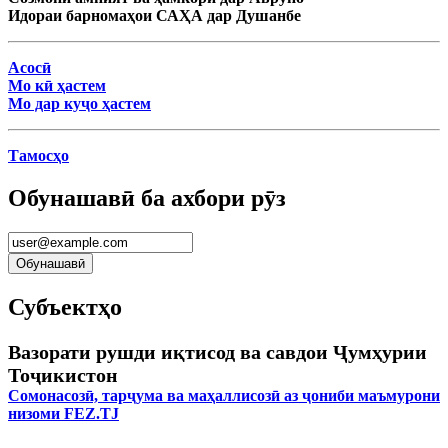
Идораи барномаҳои САҲА дар Душанбе
Асосӣ
Мо кӣ ҳастем
Мо дар куҷо ҳастем
Тамосҳо
Обунашавӣ ба ахбори рӯз
Субъектҳо
Вазорати рушди иқтисод ва савдои Ҷумҳурии
Тоҷикистон
Сомонасозӣ, тарҷума ва маҳаллисозӣ аз ҷониби маъмурони
низоми FEZ.TJ