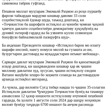
самимона табрик гуфтанд.
Пешвои миллат муҳтарам Эмомалӣ Раҳмон аз роҳи пуршебу
фарози тайкардаи мардуми кишвар давоми 33 соли
соҳибистиқлолӣ ёдовар шуда, таъкид доштанд, ки
«Тоҷикистон ба шарофати истиқлол аз ҷониби ҷомеаи ҷаҳонӣ
ҳамчун давлати соҳибихтиёри демокративу ҳуқуқбунёд ва
дунявӣ эътироф гардид ва ба узвияти кулли созмонҳои
бонуфузи байналмилалӣ пазируфта шуд».
Ба андешаи Президенти кишвар «Истиқлол барои мо иззату
шарафи инсонӣ, нангу номуси миллӣ ва гузашта аз ин,
бузургтарин дастовард ва муқаддастарин неъмат мебошад».
Сарвари давлат муҳтарам Эмомалӣ Раҳмон бо қаноатмандӣ
изҳор доштанд, ки шаҳрвандони кишвар ҳар як ҷашни
милливу давлатии худ, хусусан, ҷашни истиқлолу озодии
Ватани маҳбуби хешро бо заҳмати созанда ва дастовардҳои
арзанда истиқбол мегиранд.
Аз ҷумла, дар вилояти Суғд тибқи нақша то ҷашни 35-солагии
Истиқлоли давлатии Ҷумҳурии Тоҷикистон бунёд ва таъмиру
азнавсозии 12 ҳазор иншооти истеҳсоливу иҷтимоӣ пешбинӣ
гардида, ба ҳолати 1 августи соли 2024 дар шаҳру ноҳияҳои
вилоят бунёду таҷдиди 6700 иншоот ба анҷом расонида