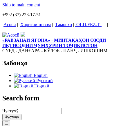
Skip to main content
+992 (37) 223-17-51
Асосӣ
|
Харитаи низом
|
Тамосҳо
|
OLD.FEZ.TJ
|
|
«РАВЗАНАИ ЯГОНА» - МИНТАҚАҲОИ ОЗОДИ
ИҚТИСОДИИ ҶУМҲУРИИ ТОҶИКИСТОН
СУҒД - ДАНҒАРА - КӮЛОБ - ПАНҶ - ИШКОШИМ
Забонҳо
English
Русский
Тоҷикӣ
Search form
Ҷустуҷӯ