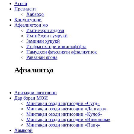
Асосӣ
Президент
Хабарҳо
Қонунгузорӣ
Афзалиятҳои мо
Имтиёзҳои андозӣ
Имтиёзҳои гумрукӣ
Заминаи ҳуқуқӣ
Инфрасохтори инкишофёфта
Намудҳои фаъолияти афзалиятнок
Равзанаи ягона
Афзалиятҳо
Аризаҳои электронӣ
Дар бораи МОИ
Минтақаи озоди иқтисодии «Суғд»
Минтақаи озоди иқтисодии «Данғара»
Минтақаи озоди иқтисодии «Кӯлоб»
Минтақаи озоди иқтисодии «Ишкошим»
Минтақаи озоди иқтисодии «Панҷ»
Ҳамкорӣ