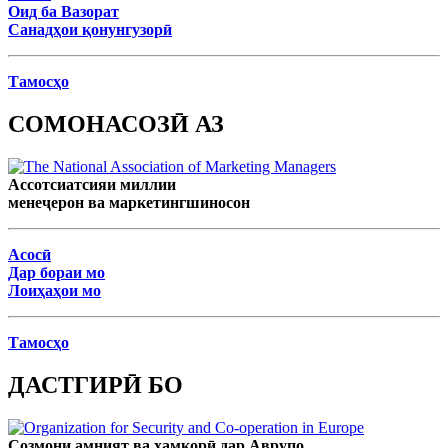
Оид ба Вазорат
Санадҳои қонунгузорӣ
Тамосҳо
СОМОНАСОЗӢ АЗ
Ассотсиатсияи миллии
менеҷерон ва маркетингшиносон
Асосӣ
Дар бораи мо
Лоиҳаҳои мо
Тамосҳо
ДАСТГИРӢ БО
Созмони амният ва ҳамкорӣ дар Аврупо