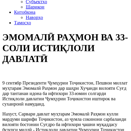
Субъектҳо
Шарикон
Китобхона
Наворҳо
Тамосҳо
ЭМОМАЛӢ РАҲМОН ВА 33-
СОЛИ ИСТИҚЛОЛИ
ДАВЛАТӢ
9 сентябр Президенти Ҷумҳурии Тоҷикистон, Пешвои миллат
муҳтарам Эмомалӣ Раҳмон дар шаҳри Хуҷанди вилояти Суғд
дар тантанаи идона ба ифтихори 33-юмин солгарди
Истиқлоли давлатии Ҷумҳурии Тоҷикистон иштирок ва
суханронӣ намуданд.
Нахуст, Сарвари давлат муҳтарам Эмомалӣ Раҳмон кулли
мардуми шарифи Тоҷикистон, аз ҷумла сокинони сарбаланди
вилояти бостонии Суғдро ба ифтихори ҷашни муқаддасу
бузурги миллӣ - Истиқлоли давлатии Ҷумҳурии Тоҷикистон