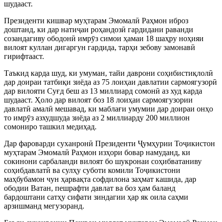
шудааст.
Президенти кишвар муҳтарам Эмомалӣ Раҳмон иброз
доштанд, ки дар натиҷаи роҳандозӣ гардидани раванди
созандагиву ободонӣ имрӯз симои ҳамаи 18 шаҳру ноҳияи
вилоят куллан дигаргун гардида, тарҳи зебову замонавӣ
гирифтааст.
Таъкид карда шуд, ки умуман, тайи даврони соҳибистиқлолӣ
дар доираи татбиқи зиёда аз 75 лоиҳаи давлатии сармоягузорӣ
дар вилояти Суғд беш аз 13 миллиард сомонӣ аз худ карда
шудааст. Ҳоло дар вилоят боз 18 лоиҳаи сармоягузории
давлатӣ амалӣ мешавад, ки маблағи умумии дар доираи онҳо
то имрӯз азхудшуда зиёда аз 2 миллиарду 200 миллион
сомониро ташкил медиҳад.
Дар фароварди суханронӣ Президенти Ҷумҳурии Тоҷикистон
муҳтарам Эмомалӣ Раҳмон изҳори бовар намуданд, ки
сокинони сарбаланди вилоят бо шукронаи соҳибватаниву
соҳибдавлатӣ ва сулҳу суботи комили Тоҷикистони
маҳбубамон чун ҳарвақта софдилона заҳмат кашида, дар
ободии Ватан, пешрафти давлат ва боз ҳам баланд
бардоштани сатҳу сифати зиндагии ҳар як оила саҳми
арзишманд мегузоранд.