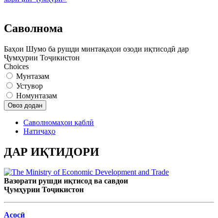
Саволнома
Баҳои Шумо ба рушди минтақаҳои озоди иқтисодӣ дар
Ҷумҳурии Тоҷикистон
Choices
Мунтазам
Устувор
Номунтазам
Саволномаҳои қаблӣ
Натиҷаҳо
ДАР ИҚТИДОРИ
Вазорати рушди иқтисод ва савдои
Ҷумҳурии Тоҷикистон
Асосӣ