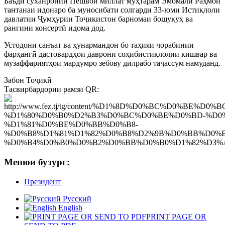
Баъди суханронии Пешвои миллат муҳтарам Эмомалӣ Раҳмон
тантанаи идонаро ба муносибати солгарди 33-юми Истиқлоли
давлатии Ҷумҳурии Тоҷикистон барномаи бошукуҳ ва
рангини консертӣ идома дод.
Устодони санъат ва ҳунармандон бо таҳияи чорабинии
фарҳангӣ дастовардҳои даврони соҳибистиқлолии кишвар ва
музаффариятҳои мардумро зебову дилрабо таҷассум намуданд.
Забон
Тоҷикӣ
Тасвирбардории рамзи QR:
Менюи бузург:
Президент
Русский
English
PRINT PAGE OR