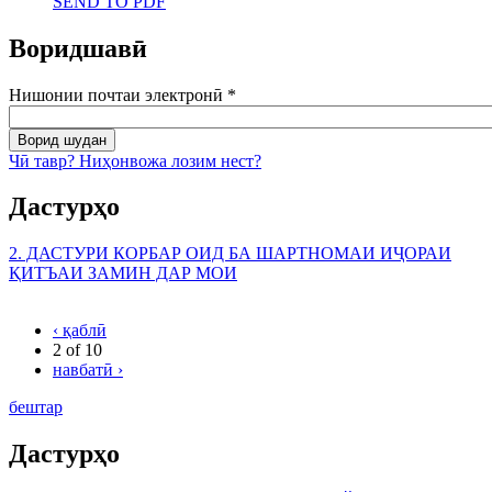
SEND TO PDF
Воридшавӣ
Нишонии почтаи электронӣ
*
Чӣ тавр? Ниҳонвожа лозим нест?
Дастурҳо
2. ДАСТУРИ КОРБАР ОИД БА ШАРТНОМАИ ИҶОРАИ
ҚИТЪАИ ЗАМИН ДАР МОИ
‹ қаблӣ
2 of 10
навбатӣ ›
бештар
Дастурҳо