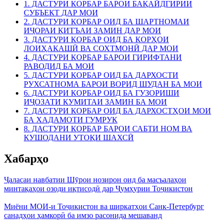
1. ДАСТУРИ КОРБАР БАРОИ БАҚАЙДГИРИИ
СУБЪЕКТ ДАР МОИ
2. ДАСТУРИ КОРБАР ОИД БА ШАРТНОМАИ
ИҶОРАИ ҚИТЪАИ ЗАМИН ДАР МОИ
3. ДАСТУРИ КОРБАР ОИД БА КОРҲОИ
ЛОИҲАКАШӢ ВА СОХТМОНӢ ДАР МОИ
4. ДАСТУРИ КОРБАР БАРОИ ГИРИФТАНИ
РАВОДИД БА МОИ
5. ДАСТУРИ КОРБАР ОИД БА ДАРХОСТИ
РУХСАТНОМА БАРОИ ВОРИД ШУДАН БА МОИ
6. ДАСТУРИ КОРБАР ОИД БА ГУЗОРИШИ
ИҶОЗАТИ КУМИТАИ ЗАМИН БА МОИ
7. ДАСТУРИ КОРБАР ОИД БА ДАРХОСТҲОИ МОИ
БА ХАДАМОТИ ГУМРУК
8. ДАСТУРИ КОРБАР БАРОИ САБТИ НОМ ВА
КУШОДАНИ УТОҚИ ШАХСӢ
Хабарҳо
Ҷаласаи навбатии Шӯрои нозирон оид ба масъалаҳои
минтақаҳои озоди иқтисодӣ дар Ҷумҳурии Тоҷикистон
Миёни МОИ-и Тоҷикистон ва ширкатҳои Санк-Петербург
санадҳои ҳамкорӣ ба имзо расонида мешаванд