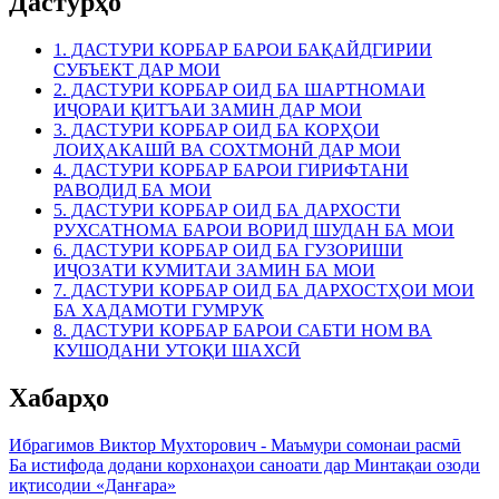
Дастурҳо
1. ДАСТУРИ КОРБАР БАРОИ БАҚАЙДГИРИИ
СУБЪЕКТ ДАР МОИ
2. ДАСТУРИ КОРБАР ОИД БА ШАРТНОМАИ
ИҶОРАИ ҚИТЪАИ ЗАМИН ДАР МОИ
3. ДАСТУРИ КОРБАР ОИД БА КОРҲОИ
ЛОИҲАКАШӢ ВА СОХТМОНӢ ДАР МОИ
4. ДАСТУРИ КОРБАР БАРОИ ГИРИФТАНИ
РАВОДИД БА МОИ
5. ДАСТУРИ КОРБАР ОИД БА ДАРХОСТИ
РУХСАТНОМА БАРОИ ВОРИД ШУДАН БА МОИ
6. ДАСТУРИ КОРБАР ОИД БА ГУЗОРИШИ
ИҶОЗАТИ КУМИТАИ ЗАМИН БА МОИ
7. ДАСТУРИ КОРБАР ОИД БА ДАРХОСТҲОИ МОИ
БА ХАДАМОТИ ГУМРУК
8. ДАСТУРИ КОРБАР БАРОИ САБТИ НОМ ВА
КУШОДАНИ УТОҚИ ШАХСӢ
Хабарҳо
Ибрагимов Виктор Мухторович - Маъмури сомонаи расмӣ
Ба истифода додани корхонаҳои саноати дар Минтақаи озоди
иқтисодии «Данғара»