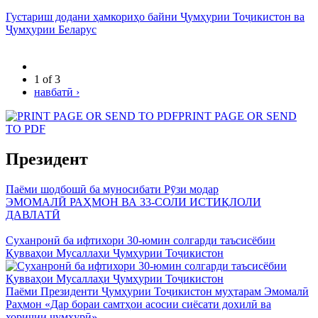
Густариш додани ҳамкориҳо байни Ҷумҳурии Тоҷикистон ва
Ҷумҳурии Беларус
1 of 3
навбатӣ ›
PRINT PAGE OR SEND
TO PDF
Президент
Паёми шодбошӣ ба муносибати Рӯзи модар
ЭМОМАЛӢ РАҲМОН ВА 33-СОЛИ ИСТИҚЛОЛИ
ДАВЛАТӢ
Суханронӣ ба ифтихори 30-юмин солгарди таъсисёбии
Қувваҳои Мусаллаҳи Ҷумҳурии Тоҷикистон
Паёми Президенти Ҷумҳурии Тоҷикистон муҳтарам Эмомалӣ
Раҳмон «Дар бораи самтҳои асосии сиёсати дохилӣ ва
хориҷии ҷумҳурӣ»