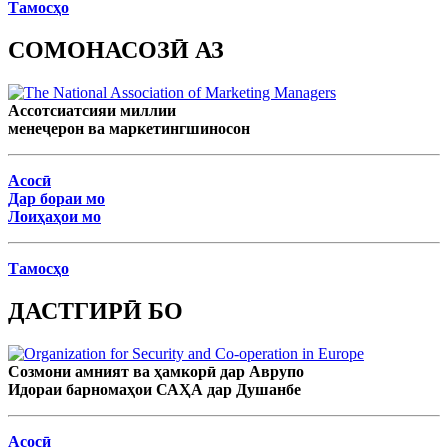
Тамосҳо
СОМОНАСОЗӢ АЗ
Ассотсиатсияи миллии
менеҷерон ва маркетингшиносон
Асосӣ
Дар бораи мо
Лоиҳаҳои мо
Тамосҳо
ДАСТГИРӢ БО
Созмони амният ва ҳамкорӣ дар Аврупо
Идораи барномаҳои САҲА дар Душанбе
Асосӣ