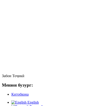
Забон
Тоҷикӣ
Менюи бузург:
Китобхона
English