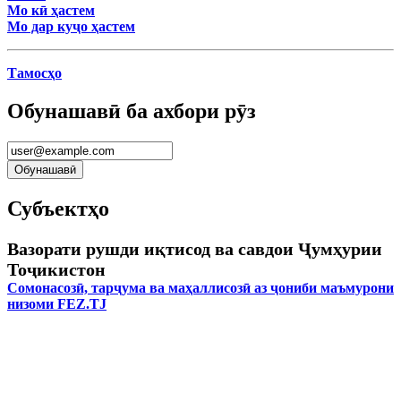
Мо кӣ ҳастем
Мо дар куҷо ҳастем
Тамосҳо
Обунашавӣ ба ахбори рӯз
Субъектҳо
Вазорати рушди иқтисод ва савдои Ҷумҳурии
Тоҷикистон
Сомонасозӣ, тарҷума ва маҳаллисозӣ аз ҷониби маъмурони
низоми FEZ.TJ