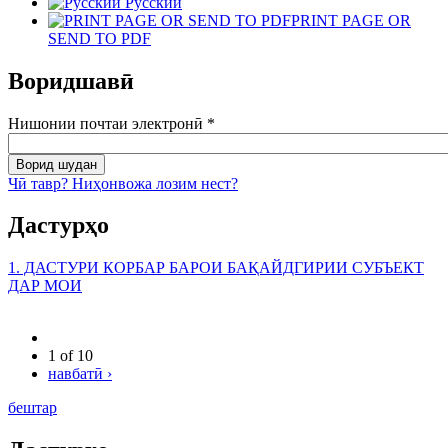
Русский
PRINT PAGE OR
SEND TO PDF
Воридшавӣ
Нишонии почтаи электронӣ
*
Чӣ тавр? Ниҳонвожа лозим нест?
Дастурҳо
1. ДАСТУРИ КОРБАР БАРОИ БАҚАЙДГИРИИ СУБЪЕКТ
ДАР МОИ
1 of 10
навбатӣ ›
бештар