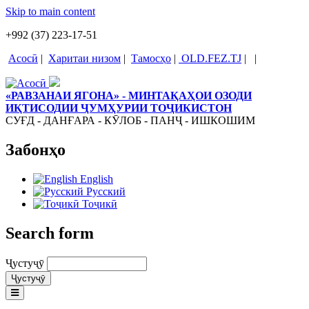
Skip to main content
+992 (37) 223-17-51
Асосӣ
|
Харитаи низом
|
Тамосҳо
|
OLD.FEZ.TJ
|
|
«РАВЗАНАИ ЯГОНА» - МИНТАҚАҲОИ ОЗОДИ
ИҚТИСОДИИ ҶУМҲУРИИ ТОҶИКИСТОН
СУҒД - ДАНҒАРА - КӮЛОБ - ПАНҶ - ИШКОШИМ
Забонҳо
English
Русский
Тоҷикӣ
Search form
Ҷустуҷӯ