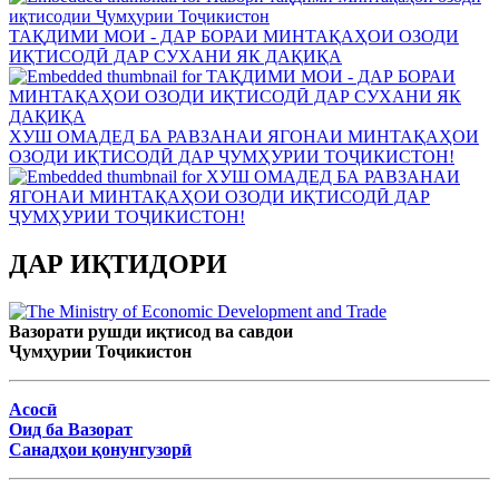
ТАҚДИМИ МОИ - ДАР БОРАИ МИНТАҚАҲОИ ОЗОДИ
ИҚТИСОДӢ ДАР СУХАНИ ЯК ДАҚИҚА
ХУШ ОМАДЕД БА РАВЗАНАИ ЯГОНАИ МИНТАҚАҲОИ
ОЗОДИ ИҚТИСОДӢ ДАР ҶУМҲУРИИ ТОҶИКИСТОН!
ДАР ИҚТИДОРИ
Вазорати рушди иқтисод ва савдои
Ҷумҳурии Тоҷикистон
Асосӣ
Оид ба Вазорат
Санадҳои қонунгузорӣ