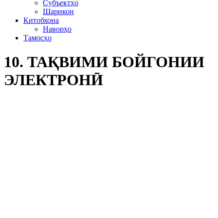
Субъектҳо
Шарикон
Китобхона
Наворҳо
Тамосҳо
10. ТАҚВИМИ БОЙГОНИИ
ЭЛЕКТРОНӢ