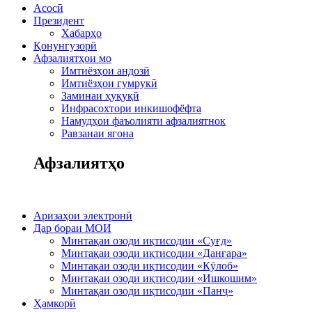
Асосӣ
Президент
Хабарҳо
Қонунгузорӣ
Афзалиятҳои мо
Имтиёзҳои андозӣ
Имтиёзҳои гумрукӣ
Заминаи ҳуқуқӣ
Инфрасохтори инкишофёфта
Намудҳои фаъолияти афзалиятнок
Равзанаи ягона
Афзалиятҳо
Аризаҳои электронӣ
Дар бораи МОИ
Минтақаи озоди иқтисодии «Суғд»
Минтақаи озоди иқтисодии «Данғара»
Минтақаи озоди иқтисодии «Кӯлоб»
Минтақаи озоди иқтисодии «Ишкошим»
Минтақаи озоди иқтисодии «Панҷ»
Ҳамкорӣ