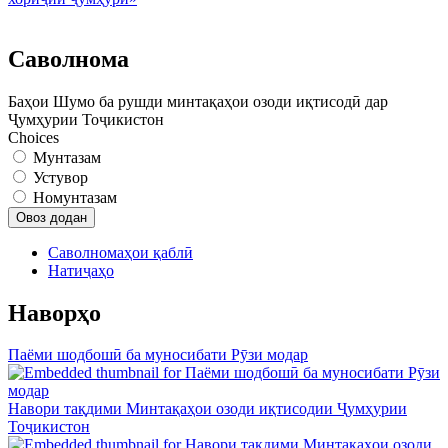
Саволнома
Баҳои Шумо ба рушди минтақаҳои озоди иқтисодӣ дар
Ҷумҳурии Тоҷикистон
Choices
Мунтазам
Устувор
Номунтазам
Саволномаҳои қаблӣ
Натиҷаҳо
Наворҳо
Паёми шодбошӣ ба муносибати Рӯзи модар
Навори тақдими Минтақаҳои озоди иқтисодии Ҷумҳурии
Тоҷикистон